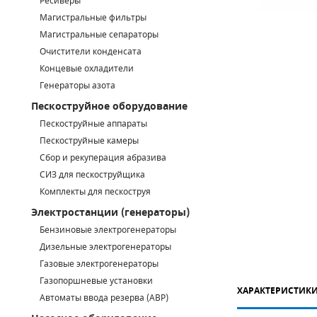
Ресиверы
Магистральные фильтры
САДОВАЯ ТЕХНИКА
КАНАЛИЗАЦИОННЫЕ НАСОСЫ
ТАЛИ И ТЕЛЬФЕРЫ
КОНТРОЛЛЕРЫ (БЛОКИ УПРАВЛЕНИЯ)
Магистральные сепараторы
Очистители конденсата
ЧИЛЛЕРЫ
БЕНЗИНОВЫЕ МОТОПОМПЫ
ОСВЕТИТЕЛЬНЫЕ МАЧТЫ
ПРЕДОХРАНИТЕЛЬНЫЕ КЛАПАНЫ
Концевые охладители
Генераторы азота
КОНТЕЙНЕРЫ ДЛЯ ОБОРУДОВАНИЯ
ДИЗЕЛЬНЫЕ МОТОПОМПЫ
ЛЕНТОЧНОПИЛЬНЫЕ СТАНКИ
ВПУСКНЫЕ КЛАПАНЫ
Пескоструйное оборудование
ОБРАТНЫЕ КЛАПАНЫ
Пескоструйные аппараты
Пескоструйные камеры
КЛАПАНЫ МИНИМАЛЬНОГО ДАВЛЕНИЯ
Сбор и рекуперация абразива
СИЗ для пескоструйщика
РЕЛЕ ДАВЛЕНИЯ ДЛЯ ДЛЯ КОМПРЕССОРОВ
Комплекты для пескоструя
Электростанции (генераторы)
ДАТЧИКИ
Бензиновые электрогенераторы
Chicago Pneumatic
Дизельные электрогенераторы
РУКАВА ВЫСОКОГО ДАВЛЕНИЯ (РВД)
Газовые электрогенераторы
ЗАПЧАСТИ ДЛЯ ВИНТОВЫХ КОМПРЕССОРОВ
Газопоршневые установки
ХАРАКТЕРИСТИК
Автоматы ввода резерва (АВР)
КОНДЕНСАТООТВОДЧИКИ