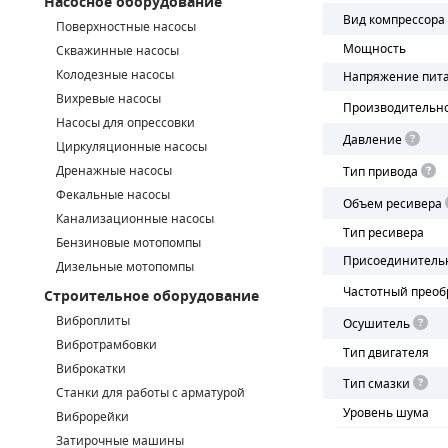
Насосное оборудование
Вид компрессора
Поверхностные насосы
СМЕННЫЕ ЭЛЕМЕНТЫ МАГИСТРАЛЬНЫХ ФИЛЬТРОВ
Мощность
Скважинные насосы
Колодезные насосы
Напряжение пит
ДЛЯ АДСОРБЦИОННЫХ ОСУШИТЕЛЕЙ
Вихревые насосы
Производительн
ЭЛЕКТРОДВИГАТЕЛИ
Насосы для опрессовки
Давление
Циркуляционные насосы
БЕНЗИНОВЫЕ ДВИГАТЕЛИ
Дренажные насосы
Тип привода
Фекальные насосы
Объем ресивера
ДИЗЕЛЬНЫЕ ДВИГАТЕЛИ
Канализационные насосы
Тип ресивера
Бензиновые мотопомпы
ДЕТАЛИ ДВС
Присоединитель
Дизельные мотопомпы
Частотный преоб
Строительное оборудование
ФИЛЬТРЫ ТОПЛИВНЫЕ
Виброплиты
Осушитель
МОТОРНОЕ МАСЛО
Вибротрамбовки
Тип двигателя
Виброкатки
Тип смазки
РАДИАТОРЫ
Станки для работы с арматурой
Уровень шума
Виброрейки
ПОДШИПНИКИ
Затирочные машины