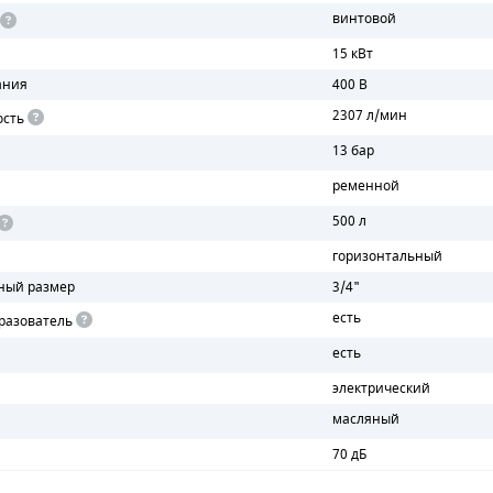
винтовой
15 кВт
ания
400 В
2307 л/мин
ость
13 бар
ременной
500 л
горизонтальный
ный размер
3/4"
есть
разователь
есть
электрический
масляный
70 дБ