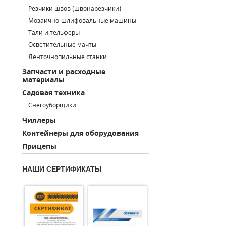
Резчики швов (швонарезчики)
ПОРШНЕВЫЕ БЛОКИ
Мозаично-шлифовальные машины
Тали и тельферы
ДЕТАЛИ ПОРШНЕВЫХ КОМПРЕССОРОВ
Осветительные мачты
Ленточнопильные станки
ДЕТАЛИ СПИРАЛЬНЫХ КОМПРЕССОРОВ
Запчасти и расходные
материалы
ДЕТАЛИ НАСОСНОЙ ЧАСТИ
Садовая техника
ДЕТАЛИ ПОГРУЖНЫХ НАСОСОВ
Снегоуборщики
Чиллеры
ШЛАНГИ ДЛЯ МОТОПОМП
Контейнеры для оборудования
Прицепы
ДЛЯ ВАКУУМНЫХ НАСОСОВ
НАШИ СЕРТИФИКАТЫ