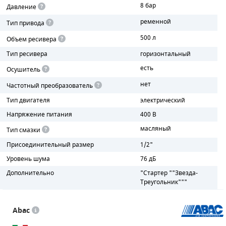
8 бар
Давление
ПОРШНЕВЫЕ БЛОКИ
ременной
Тип привода
500 л
Объем ресивера
ДЕТАЛИ ПОРШНЕВЫХ КОМПРЕССОРОВ
Тип ресивера
горизонтальный
ДЕТАЛИ СПИРАЛЬНЫХ КОМПРЕССОРОВ
есть
Осушитель
нет
Частотный преобразователь
ДЕТАЛИ НАСОСНОЙ ЧАСТИ
Тип двигателя
электрический
ДЕТАЛИ ПОГРУЖНЫХ НАСОСОВ
Напряжение питания
400 В
масляный
Тип смазки
ШЛАНГИ ДЛЯ МОТОПОМП
Присоединительный размер
1/2"
ДЛЯ ВАКУУМНЫХ НАСОСОВ
Уровень шума
76 дБ
Дополнительно
"Стартер ""Звезда-
Треугольник"""
Abac