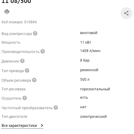
11 08/500
САДОВАЯ ТЕХНИКА
КАНАЛИЗАЦИОННЫЕ НАСОСЫ
ТАЛИ И ТЕЛЬФЕРЫ
КОНТРОЛЛЕРЫ (БЛОКИ УПРАВЛЕНИЯ)
Код товара:
010884
ЧИЛЛЕРЫ
БЕНЗИНОВЫЕ МОТОПОМПЫ
ОСВЕТИТЕЛЬНЫЕ МАЧТЫ
ПРЕДОХРАНИТЕЛЬНЫЕ КЛАПАНЫ
винтовой
Вид компрессора
КОНТЕЙНЕРЫ ДЛЯ ОБОРУДОВАНИЯ
ДИЗЕЛЬНЫЕ МОТОПОМПЫ
ЛЕНТОЧНОПИЛЬНЫЕ СТАНКИ
ВПУСКНЫЕ КЛАПАНЫ
Мощность
11 кВт
1408 л/мин
Производительность
ОБРАТНЫЕ КЛАПАНЫ
8 бар
Давление
КЛАПАНЫ МИНИМАЛЬНОГО ДАВЛЕНИЯ
ременной
Тип привода
РЕЛЕ ДАВЛЕНИЯ ДЛЯ ДЛЯ КОМПРЕССОРОВ
500 л
Объем ресивера
Тип ресивера
горизонтальный
ДАТЧИКИ
есть
Осушитель
РУКАВА ВЫСОКОГО ДАВЛЕНИЯ (РВД)
нет
Частотный преобразователь
Тип двигателя
электрический
ЗАПЧАСТИ ДЛЯ ВИНТОВЫХ КОМПРЕССОРОВ
Все характеристики
КОНДЕНСАТООТВОДЧИКИ