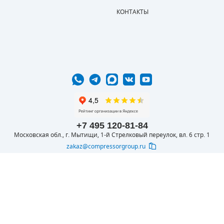
КОНТАКТЫ
+7 495 120-81-84
Московская обл., г. Мытищи, 1-й Стрелковый переулок, вл. 6 стр. 1
zakaz@compressorgroup.ru
© 2016-2026 ООО
Вся представленная на сайте информация
КОМПРЕССОРОФФ
носит информационный характер и не
является публичной офертой, определяемой
ст.437 ч.2 ГК РФ