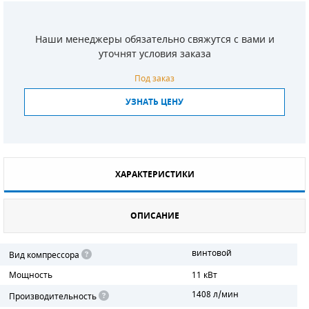
СМЕННЫЕ ЭЛЕМЕНТЫ МАГИСТРАЛЬНЫХ
ФИЛЬТРОВ
Наши менеджеры обязательно свяжутся с вами и
уточнят условия заказа
ДЛЯ АДСОРБЦИОННЫХ ОСУШИТЕЛЕЙ
Под заказ
ЭЛЕКТРОДВИГАТЕЛИ
УЗНАТЬ ЦЕНУ
БЕНЗИНОВЫЕ ДВИГАТЕЛИ
ДИЗЕЛЬНЫЕ ДВИГАТЕЛИ
ХАРАКТЕРИСТИКИ
ДЕТАЛИ ДВС
ФИЛЬТРЫ ТОПЛИВНЫЕ
ОПИСАНИЕ
МОТОРНОЕ МАСЛО
винтовой
Вид компрессора
Мощность
11 кВт
РАДИАТОРЫ
1408 л/мин
Производительность
ПОДШИПНИКИ