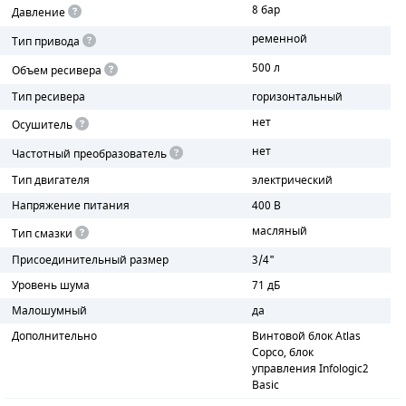
8 бар
Давление
ПОРШНЕВЫЕ БЛОКИ
ременной
Тип привода
500 л
Объем ресивера
ДЕТАЛИ ПОРШНЕВЫХ КОМПРЕССОРОВ
Тип ресивера
горизонтальный
ДЕТАЛИ СПИРАЛЬНЫХ КОМПРЕССОРОВ
нет
Осушитель
нет
Частотный преобразователь
ДЕТАЛИ НАСОСНОЙ ЧАСТИ
Тип двигателя
электрический
ДЕТАЛИ ПОГРУЖНЫХ НАСОСОВ
Напряжение питания
400 В
масляный
Тип смазки
ШЛАНГИ ДЛЯ МОТОПОМП
Присоединительный размер
3/4"
ДЛЯ ВАКУУМНЫХ НАСОСОВ
Уровень шума
71 дБ
Малошумный
да
Дополнительно
Винтовой блок Atlas
Copco, блок
управления Infologic2
Basic