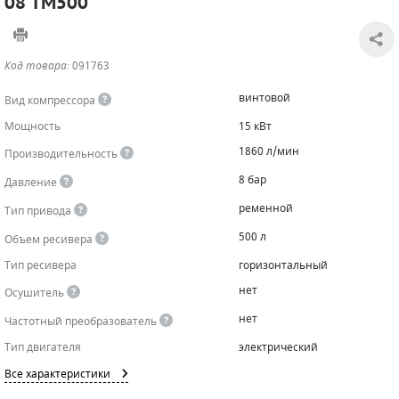
08 TM500
САДОВАЯ ТЕХНИКА
КАНАЛИЗАЦИОННЫЕ НАСОСЫ
ТАЛИ И ТЕЛЬФЕРЫ
КОНТРОЛЛЕРЫ (БЛОКИ УПРАВЛЕНИЯ)
Код товара:
091763
ЧИЛЛЕРЫ
БЕНЗИНОВЫЕ МОТОПОМПЫ
ОСВЕТИТЕЛЬНЫЕ МАЧТЫ
ПРЕДОХРАНИТЕЛЬНЫЕ КЛАПАНЫ
винтовой
Вид компрессора
КОНТЕЙНЕРЫ ДЛЯ ОБОРУДОВАНИЯ
ДИЗЕЛЬНЫЕ МОТОПОМПЫ
ЛЕНТОЧНОПИЛЬНЫЕ СТАНКИ
ВПУСКНЫЕ КЛАПАНЫ
Мощность
15 кВт
1860 л/мин
Производительность
ОБРАТНЫЕ КЛАПАНЫ
8 бар
Давление
КЛАПАНЫ МИНИМАЛЬНОГО ДАВЛЕНИЯ
ременной
Тип привода
РЕЛЕ ДАВЛЕНИЯ ДЛЯ ДЛЯ КОМПРЕССОРОВ
500 л
Объем ресивера
Тип ресивера
горизонтальный
ДАТЧИКИ
нет
Осушитель
РУКАВА ВЫСОКОГО ДАВЛЕНИЯ (РВД)
нет
Частотный преобразователь
Тип двигателя
электрический
ЗАПЧАСТИ ДЛЯ ВИНТОВЫХ КОМПРЕССОРОВ
Все характеристики
КОНДЕНСАТООТВОДЧИКИ