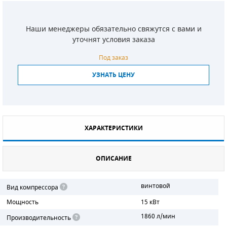
СМЕННЫЕ ЭЛЕМЕНТЫ МАГИСТРАЛЬНЫХ
ФИЛЬТРОВ
Наши менеджеры обязательно свяжутся с вами и
уточнят условия заказа
ДЛЯ АДСОРБЦИОННЫХ ОСУШИТЕЛЕЙ
Под заказ
ЭЛЕКТРОДВИГАТЕЛИ
УЗНАТЬ ЦЕНУ
БЕНЗИНОВЫЕ ДВИГАТЕЛИ
ДИЗЕЛЬНЫЕ ДВИГАТЕЛИ
ХАРАКТЕРИСТИКИ
ДЕТАЛИ ДВС
ФИЛЬТРЫ ТОПЛИВНЫЕ
ОПИСАНИЕ
МОТОРНОЕ МАСЛО
винтовой
Вид компрессора
Мощность
15 кВт
РАДИАТОРЫ
1860 л/мин
Производительность
ПОДШИПНИКИ