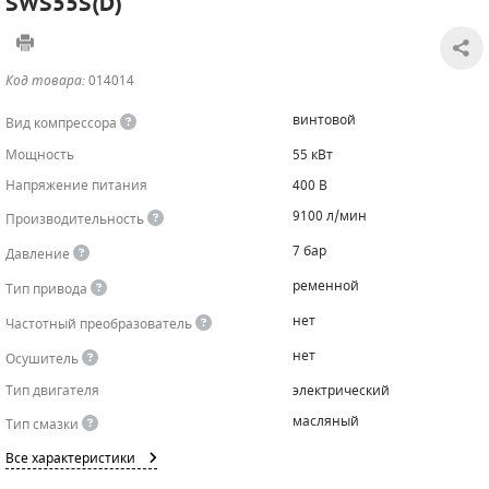
SWS55S(D)
САДОВАЯ ТЕХНИКА
КАНАЛИЗАЦИОННЫЕ НАСОСЫ
ТАЛИ И ТЕЛЬФЕРЫ
КОНТРОЛЛЕРЫ (БЛОКИ УПРАВЛЕНИЯ)
Код товара:
014014
ЧИЛЛЕРЫ
БЕНЗИНОВЫЕ МОТОПОМПЫ
ОСВЕТИТЕЛЬНЫЕ МАЧТЫ
ПРЕДОХРАНИТЕЛЬНЫЕ КЛАПАНЫ
винтовой
Вид компрессора
КОНТЕЙНЕРЫ ДЛЯ ОБОРУДОВАНИЯ
ДИЗЕЛЬНЫЕ МОТОПОМПЫ
ЛЕНТОЧНОПИЛЬНЫЕ СТАНКИ
ВПУСКНЫЕ КЛАПАНЫ
Мощность
55 кВт
Напряжение питания
400 В
ОБРАТНЫЕ КЛАПАНЫ
9100 л/мин
Производительность
КЛАПАНЫ МИНИМАЛЬНОГО ДАВЛЕНИЯ
7 бар
Давление
РЕЛЕ ДАВЛЕНИЯ ДЛЯ ДЛЯ КОМПРЕССОРОВ
ременной
Тип привода
нет
Частотный преобразователь
ДАТЧИКИ
нет
Осушитель
РУКАВА ВЫСОКОГО ДАВЛЕНИЯ (РВД)
Тип двигателя
электрический
масляный
Тип смазки
ЗАПЧАСТИ ДЛЯ ВИНТОВЫХ КОМПРЕССОРОВ
Все характеристики
КОНДЕНСАТООТВОДЧИКИ