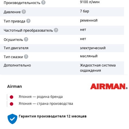
9100 л/мин
Производительность
7 бар
ПОРШНЕВЫЕ БЛОКИ
Давление
ременной
Тип привода
ДЕТАЛИ ПОРШНЕВЫХ КОМПРЕССОРОВ
нет
Частотный преобразователь
ДЕТАЛИ СПИРАЛЬНЫХ КОМПРЕССОРОВ
нет
Осушитель
Тип двигателя
электрический
ДЕТАЛИ НАСОСНОЙ ЧАСТИ
масляный
Тип смазки
ДЕТАЛИ ПОГРУЖНЫХ НАСОСОВ
Дополнительно
Жидкостная система
охдаждения
ШЛАНГИ ДЛЯ МОТОПОМП
Airman
ДЛЯ ВАКУУМНЫХ НАСОСОВ
Япония — родина бренда
Япония — страна производства
Гарантия производителя
12 месяцев