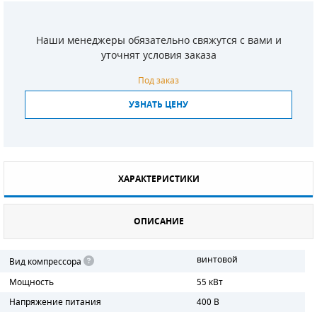
СМЕННЫЕ ЭЛЕМЕНТЫ МАГИСТРАЛЬНЫХ
ФИЛЬТРОВ
Наши менеджеры обязательно свяжутся с вами и
уточнят условия заказа
ДЛЯ АДСОРБЦИОННЫХ ОСУШИТЕЛЕЙ
Под заказ
ЭЛЕКТРОДВИГАТЕЛИ
УЗНАТЬ ЦЕНУ
БЕНЗИНОВЫЕ ДВИГАТЕЛИ
ДИЗЕЛЬНЫЕ ДВИГАТЕЛИ
ХАРАКТЕРИСТИКИ
ДЕТАЛИ ДВС
ФИЛЬТРЫ ТОПЛИВНЫЕ
ОПИСАНИЕ
МОТОРНОЕ МАСЛО
винтовой
Вид компрессора
Мощность
55 кВт
РАДИАТОРЫ
Напряжение питания
400 В
ПОДШИПНИКИ