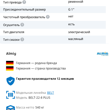
ременной
Тип привода
Присоединительный размер
G 1"
ПОРШНЕВЫЕ БЛОКИ
нет
Частотный преобразователь
ДЕТАЛИ ПОРШНЕВЫХ КОМПРЕССОРОВ
есть
Осушитель
ДЕТАЛИ СПИРАЛЬНЫХ КОМПРЕССОРОВ
Тип двигателя
электрический
масляный
Тип смазки
ДЕТАЛИ НАСОСНОЙ ЧАСТИ
ДЕТАЛИ ПОГРУЖНЫХ НАСОСОВ
Almig
Германия — родина бренда
ШЛАНГИ ДЛЯ МОТОПОМП
Германия — страна производства
ДЛЯ ВАКУУМНЫХ НАСОСОВ
Гарантия производителя
12 месяцев
Модельная линейка
BELT
Модель
BELT-22-8 PLUS
Масса нетто
540 кг