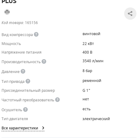
PLUS
САДОВАЯ ТЕХНИКА
КАНАЛИЗАЦИОННЫЕ НАСОСЫ
ТАЛИ И ТЕЛЬФЕРЫ
КОНТРОЛЛЕРЫ (БЛОКИ УПРАВЛЕНИЯ)
Код товара:
165156
ЧИЛЛЕРЫ
БЕНЗИНОВЫЕ МОТОПОМПЫ
ОСВЕТИТЕЛЬНЫЕ МАЧТЫ
ПРЕДОХРАНИТЕЛЬНЫЕ КЛАПАНЫ
винтовой
Вид компрессора
КОНТЕЙНЕРЫ ДЛЯ ОБОРУДОВАНИЯ
ДИЗЕЛЬНЫЕ МОТОПОМПЫ
ЛЕНТОЧНОПИЛЬНЫЕ СТАНКИ
ВПУСКНЫЕ КЛАПАНЫ
Мощность
22 кВт
Напряжение питания
400 В
ОБРАТНЫЕ КЛАПАНЫ
3540 л/мин
Производительность
КЛАПАНЫ МИНИМАЛЬНОГО ДАВЛЕНИЯ
8 бар
Давление
РЕЛЕ ДАВЛЕНИЯ ДЛЯ ДЛЯ КОМПРЕССОРОВ
ременной
Тип привода
Присоединительный размер
G 1"
ДАТЧИКИ
нет
Частотный преобразователь
РУКАВА ВЫСОКОГО ДАВЛЕНИЯ (РВД)
есть
Осушитель
Тип двигателя
электрический
ЗАПЧАСТИ ДЛЯ ВИНТОВЫХ КОМПРЕССОРОВ
Все характеристики
КОНДЕНСАТООТВОДЧИКИ