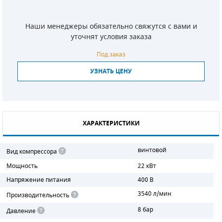
СМЕННЫЕ ЭЛЕМЕНТЫ МАГИСТРАЛЬНЫХ
ФИЛЬТРОВ
Наши менеджеры обязательно свяжутся с вами и
уточнят условия заказа
ДЛЯ АДСОРБЦИОННЫХ ОСУШИТЕЛЕЙ
Под заказ
ЭЛЕКТРОДВИГАТЕЛИ
УЗНАТЬ ЦЕНУ
БЕНЗИНОВЫЕ ДВИГАТЕЛИ
ДИЗЕЛЬНЫЕ ДВИГАТЕЛИ
ХАРАКТЕРИСТИКИ
ДЕТАЛИ ДВС
винтовой
Вид компрессора
ФИЛЬТРЫ ТОПЛИВНЫЕ
Мощность
22 кВт
МОТОРНОЕ МАСЛО
Напряжение питания
400 В
3540 л/мин
Производительность
РАДИАТОРЫ
8 бар
Давление
ПОДШИПНИКИ