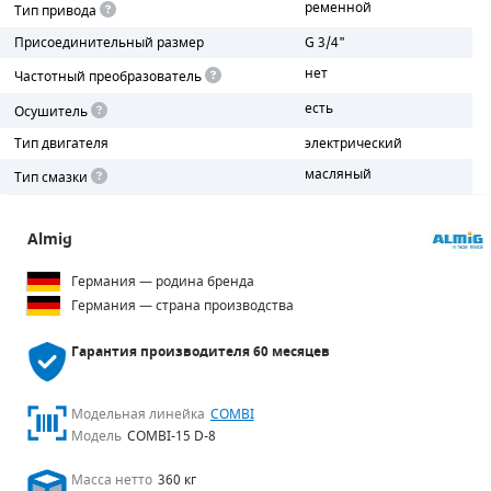
ременной
Тип привода
Присоединительный размер
G 3/4"
ПОРШНЕВЫЕ БЛОКИ
нет
Частотный преобразователь
ДЕТАЛИ ПОРШНЕВЫХ КОМПРЕССОРОВ
есть
Осушитель
ДЕТАЛИ СПИРАЛЬНЫХ КОМПРЕССОРОВ
Тип двигателя
электрический
масляный
Тип смазки
ДЕТАЛИ НАСОСНОЙ ЧАСТИ
ДЕТАЛИ ПОГРУЖНЫХ НАСОСОВ
Almig
Германия — родина бренда
ШЛАНГИ ДЛЯ МОТОПОМП
Германия — страна производства
ДЛЯ ВАКУУМНЫХ НАСОСОВ
Гарантия производителя
60 месяцев
Модельная линейка
COMBI
Модель
COMBI-15 D-8
Масса нетто
360 кг