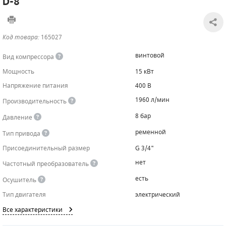
D-8
САДОВАЯ ТЕХНИКА
КАНАЛИЗАЦИОННЫЕ НАСОСЫ
ТАЛИ И ТЕЛЬФЕРЫ
КОНТРОЛЛЕРЫ (БЛОКИ УПРАВЛЕНИЯ)
Код товара:
165027
ЧИЛЛЕРЫ
БЕНЗИНОВЫЕ МОТОПОМПЫ
ОСВЕТИТЕЛЬНЫЕ МАЧТЫ
ПРЕДОХРАНИТЕЛЬНЫЕ КЛАПАНЫ
винтовой
Вид компрессора
КОНТЕЙНЕРЫ ДЛЯ ОБОРУДОВАНИЯ
ДИЗЕЛЬНЫЕ МОТОПОМПЫ
ЛЕНТОЧНОПИЛЬНЫЕ СТАНКИ
ВПУСКНЫЕ КЛАПАНЫ
Мощность
15 кВт
Напряжение питания
400 В
ОБРАТНЫЕ КЛАПАНЫ
1960 л/мин
Производительность
КЛАПАНЫ МИНИМАЛЬНОГО ДАВЛЕНИЯ
8 бар
Давление
РЕЛЕ ДАВЛЕНИЯ ДЛЯ ДЛЯ КОМПРЕССОРОВ
ременной
Тип привода
Присоединительный размер
G 3/4"
ДАТЧИКИ
нет
Частотный преобразователь
РУКАВА ВЫСОКОГО ДАВЛЕНИЯ (РВД)
есть
Осушитель
Тип двигателя
электрический
ЗАПЧАСТИ ДЛЯ ВИНТОВЫХ КОМПРЕССОРОВ
Все характеристики
КОНДЕНСАТООТВОДЧИКИ