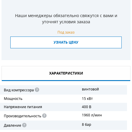
СМЕННЫЕ ЭЛЕМЕНТЫ МАГИСТРАЛЬНЫХ
ФИЛЬТРОВ
Наши менеджеры обязательно свяжутся с вами и
уточнят условия заказа
ДЛЯ АДСОРБЦИОННЫХ ОСУШИТЕЛЕЙ
Под заказ
ЭЛЕКТРОДВИГАТЕЛИ
УЗНАТЬ ЦЕНУ
БЕНЗИНОВЫЕ ДВИГАТЕЛИ
ДИЗЕЛЬНЫЕ ДВИГАТЕЛИ
ХАРАКТЕРИСТИКИ
ДЕТАЛИ ДВС
винтовой
Вид компрессора
ФИЛЬТРЫ ТОПЛИВНЫЕ
Мощность
15 кВт
МОТОРНОЕ МАСЛО
Напряжение питания
400 В
1960 л/мин
Производительность
РАДИАТОРЫ
8 бар
Давление
ПОДШИПНИКИ