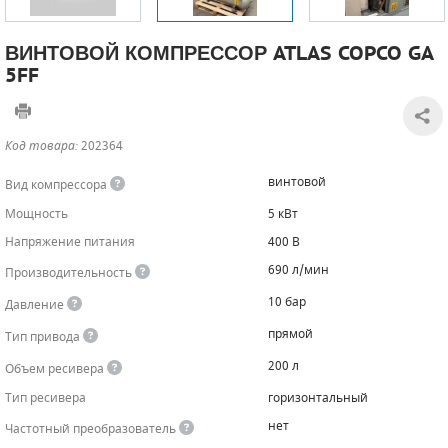
САДОВАЯ ТЕХНИКА
КАНАЛИЗАЦИОННЫЕ НАСОСЫ
ТАЛИ И ТЕЛЬФЕРЫ
КОНТРОЛЛЕРЫ (БЛОКИ УПРАВЛЕНИЯ)
ВИНТОВОЙ КОМПРЕССОР ATLAS COPCO GA
5FF
ЧИЛЛЕРЫ
БЕНЗИНОВЫЕ МОТОПОМПЫ
ОСВЕТИТЕЛЬНЫЕ МАЧТЫ
ПРЕДОХРАНИТЕЛЬНЫЕ КЛАПАНЫ
КОНТЕЙНЕРЫ ДЛЯ ОБОРУДОВАНИЯ
ДИЗЕЛЬНЫЕ МОТОПОМПЫ
ЛЕНТОЧНОПИЛЬНЫЕ СТАНКИ
ВПУСКНЫЕ КЛАПАНЫ
Код товара:
202364
ОБРАТНЫЕ КЛАПАНЫ
винтовой
Вид компрессора
Мощность
5 кВт
КЛАПАНЫ МИНИМАЛЬНОГО ДАВЛЕНИЯ
Напряжение питания
400 В
РЕЛЕ ДАВЛЕНИЯ ДЛЯ ДЛЯ КОМПРЕССОРОВ
690 л/мин
Производительность
10 бар
Давление
ДАТЧИКИ
прямой
Тип привода
РУКАВА ВЫСОКОГО ДАВЛЕНИЯ (РВД)
200 л
Объем ресивера
ЗАПЧАСТИ ДЛЯ ВИНТОВЫХ КОМПРЕССОРОВ
Тип ресивера
горизонтальный
нет
Частотный преобразователь
КОНДЕНСАТООТВОДЧИКИ