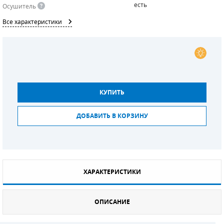
есть
Осушитель
СМЕННЫЕ ЭЛЕМЕНТЫ МАГИСТРАЛЬНЫХ
Все характеристики
ФИЛЬТРОВ
ДЛЯ АДСОРБЦИОННЫХ ОСУШИТЕЛЕЙ
ЭЛЕКТРОДВИГАТЕЛИ
БЕНЗИНОВЫЕ ДВИГАТЕЛИ
КУПИТЬ
ДИЗЕЛЬНЫЕ ДВИГАТЕЛИ
ДОБАВИТЬ В КОРЗИНУ
ДЕТАЛИ ДВС
ФИЛЬТРЫ ТОПЛИВНЫЕ
ХАРАКТЕРИСТИКИ
МОТОРНОЕ МАСЛО
РАДИАТОРЫ
ОПИСАНИЕ
ПОДШИПНИКИ