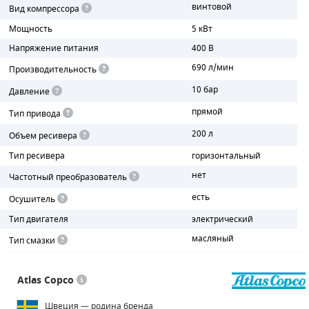
винтовой
Вид компрессора
ПОРШНЕВЫЕ БЛОКИ
Мощность
5 кВт
Напряжение питания
400 В
ДЕТАЛИ ПОРШНЕВЫХ КОМПРЕССОРОВ
690 л/мин
Производительность
ДЕТАЛИ СПИРАЛЬНЫХ КОМПРЕССОРОВ
10 бар
Давление
прямой
Тип привода
ДЕТАЛИ НАСОСНОЙ ЧАСТИ
200 л
Объем ресивера
ДЕТАЛИ ПОГРУЖНЫХ НАСОСОВ
Тип ресивера
горизонтальный
нет
Частотный преобразователь
ШЛАНГИ ДЛЯ МОТОПОМП
есть
Осушитель
ДЛЯ ВАКУУМНЫХ НАСОСОВ
Тип двигателя
электрический
масляный
Тип смазки
Atlas Copco
Швеция — родина бренда