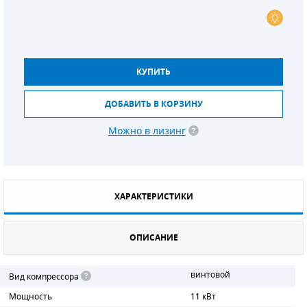
СМЕННЫЕ ЭЛЕМЕНТЫ МАГИСТРАЛЬНЫХ
ФИЛЬТРОВ
ДЛЯ АДСОРБЦИОННЫХ ОСУШИТЕЛЕЙ
КУПИТЬ
ЭЛЕКТРОДВИГАТЕЛИ
ДОБАВИТЬ В КОРЗИНУ
БЕНЗИНОВЫЕ ДВИГАТЕЛИ
Можно в лизинг
ДИЗЕЛЬНЫЕ ДВИГАТЕЛИ
ДЕТАЛИ ДВС
ХАРАКТЕРИСТИКИ
ФИЛЬТРЫ ТОПЛИВНЫЕ
ОПИСАНИЕ
МОТОРНОЕ МАСЛО
РАДИАТОРЫ
винтовой
Вид компрессора
Мощность
11 кВт
ПОДШИПНИКИ