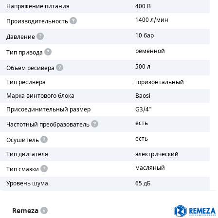
Напряжение питания
400 В
ПОРШНЕВЫЕ БЛОКИ
1400 л/мин
Производительность
10 бар
Давление
ДЕТАЛИ ПОРШНЕВЫХ КОМПРЕССОРОВ
ременной
Тип привода
ДЕТАЛИ СПИРАЛЬНЫХ КОМПРЕССОРОВ
500 л
Объем ресивера
Тип ресивера
горизонтальный
ДЕТАЛИ НАСОСНОЙ ЧАСТИ
Марка винтового блока
Baosi
ДЕТАЛИ ПОГРУЖНЫХ НАСОСОВ
Присоединительный размер
G3/4"
есть
Частотный преобразователь
ШЛАНГИ ДЛЯ МОТОПОМП
есть
Осушитель
ДЛЯ ВАКУУМНЫХ НАСОСОВ
Тип двигателя
электрический
масляный
Тип смазки
Уровень шума
65 дБ
Remeza