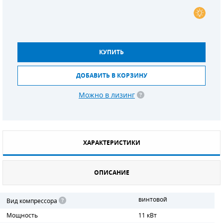
СМЕННЫЕ ЭЛЕМЕНТЫ МАГИСТРАЛЬНЫХ
ФИЛЬТРОВ
ДЛЯ АДСОРБЦИОННЫХ ОСУШИТЕЛЕЙ
КУПИТЬ
ЭЛЕКТРОДВИГАТЕЛИ
ДОБАВИТЬ В КОРЗИНУ
БЕНЗИНОВЫЕ ДВИГАТЕЛИ
Можно в лизинг
ДИЗЕЛЬНЫЕ ДВИГАТЕЛИ
ДЕТАЛИ ДВС
ХАРАКТЕРИСТИКИ
ФИЛЬТРЫ ТОПЛИВНЫЕ
ОПИСАНИЕ
МОТОРНОЕ МАСЛО
РАДИАТОРЫ
винтовой
Вид компрессора
Мощность
11 кВт
ПОДШИПНИКИ