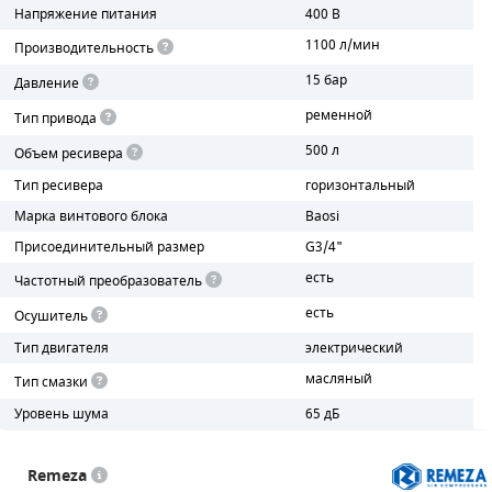
Напряжение питания
400 В
ПОРШНЕВЫЕ БЛОКИ
1100 л/мин
Производительность
15 бар
Давление
ДЕТАЛИ ПОРШНЕВЫХ КОМПРЕССОРОВ
ременной
Тип привода
ДЕТАЛИ СПИРАЛЬНЫХ КОМПРЕССОРОВ
500 л
Объем ресивера
Тип ресивера
горизонтальный
ДЕТАЛИ НАСОСНОЙ ЧАСТИ
Марка винтового блока
Baosi
ДЕТАЛИ ПОГРУЖНЫХ НАСОСОВ
Присоединительный размер
G3/4"
есть
Частотный преобразователь
ШЛАНГИ ДЛЯ МОТОПОМП
есть
Осушитель
ДЛЯ ВАКУУМНЫХ НАСОСОВ
Тип двигателя
электрический
масляный
Тип смазки
Уровень шума
65 дБ
Remeza