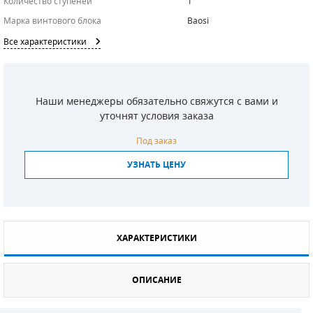
Количество ступеней
1
Марка винтового блока
Baosi
СМЕННЫЕ ЭЛЕМЕНТЫ МАГИСТРАЛЬНЫХ
ФИЛЬТРОВ
Все характеристики
ДЛЯ АДСОРБЦИОННЫХ ОСУШИТЕЛЕЙ
ЭЛЕКТРОДВИГАТЕЛИ
Наши менеджеры обязательно свяжутся с вами и
уточнят условия заказа
БЕНЗИНОВЫЕ ДВИГАТЕЛИ
Под заказ
ДИЗЕЛЬНЫЕ ДВИГАТЕЛИ
УЗНАТЬ ЦЕНУ
ДЕТАЛИ ДВС
ФИЛЬТРЫ ТОПЛИВНЫЕ
ХАРАКТЕРИСТИКИ
МОТОРНОЕ МАСЛО
РАДИАТОРЫ
ОПИСАНИЕ
ПОДШИПНИКИ