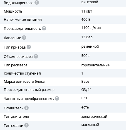
винтовой
Вид компрессора
Мощность
11 кВт
ПОРШНЕВЫЕ БЛОКИ
Напряжение питания
400 В
ДЕТАЛИ ПОРШНЕВЫХ КОМПРЕССОРОВ
1100 л/мин
Производительность
15 бар
ДЕТАЛИ СПИРАЛЬНЫХ КОМПРЕССОРОВ
Давление
ременной
Тип привода
ДЕТАЛИ НАСОСНОЙ ЧАСТИ
500 л
Объем ресивера
ДЕТАЛИ ПОГРУЖНЫХ НАСОСОВ
Тип ресивера
горизонтальный
Количество ступеней
1
ШЛАНГИ ДЛЯ МОТОПОМП
Марка винтового блока
Baosi
ДЛЯ ВАКУУМНЫХ НАСОСОВ
Присоединительный размер
G3/4"
нет
Частотный преобразователь
есть
Осушитель
Тип двигателя
электрический
масляный
Тип смазки