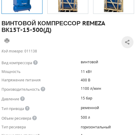
САДОВАЯ ТЕХНИКА
КАНАЛИЗАЦИОННЫЕ НАСОСЫ
ТАЛИ И ТЕЛЬФЕРЫ
КОНТРОЛЛЕРЫ (БЛОКИ УПРАВЛЕНИЯ)
ВИНТОВОЙ КОМПРЕССОР REMEZA
ЧИЛЛЕРЫ
БЕНЗИНОВЫЕ МОТОПОМПЫ
ОСВЕТИТЕЛЬНЫЕ МАЧТЫ
ПРЕДОХРАНИТЕЛЬНЫЕ КЛАПАНЫ
ВК15Т-15-500(Д)
КОНТЕЙНЕРЫ ДЛЯ ОБОРУДОВАНИЯ
ДИЗЕЛЬНЫЕ МОТОПОМПЫ
ЛЕНТОЧНОПИЛЬНЫЕ СТАНКИ
ВПУСКНЫЕ КЛАПАНЫ
Код товара:
011138
ОБРАТНЫЕ КЛАПАНЫ
винтовой
Вид компрессора
КЛАПАНЫ МИНИМАЛЬНОГО ДАВЛЕНИЯ
Мощность
11 кВт
РЕЛЕ ДАВЛЕНИЯ ДЛЯ ДЛЯ КОМПРЕССОРОВ
Напряжение питания
400 В
1100 л/мин
Производительность
ДАТЧИКИ
15 бар
Давление
РУКАВА ВЫСОКОГО ДАВЛЕНИЯ (РВД)
ременной
Тип привода
500 л
Объем ресивера
ЗАПЧАСТИ ДЛЯ ВИНТОВЫХ КОМПРЕССОРОВ
Тип ресивера
горизонтальный
КОНДЕНСАТООТВОДЧИКИ