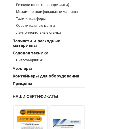
Резчики швов (швонарезчики)
ПОРШНЕВЫЕ БЛОКИ
Мозаично-шлифовальные машины
Тали и тельферы
ДЕТАЛИ ПОРШНЕВЫХ КОМПРЕССОРОВ
Осветительные мачты
Ленточнопильные станки
ДЕТАЛИ СПИРАЛЬНЫХ КОМПРЕССОРОВ
Запчасти и расходные
материалы
ДЕТАЛИ НАСОСНОЙ ЧАСТИ
Садовая техника
ДЕТАЛИ ПОГРУЖНЫХ НАСОСОВ
Снегоуборщики
Чиллеры
ШЛАНГИ ДЛЯ МОТОПОМП
Контейнеры для оборудования
Прицепы
ДЛЯ ВАКУУМНЫХ НАСОСОВ
НАШИ СЕРТИФИКАТЫ