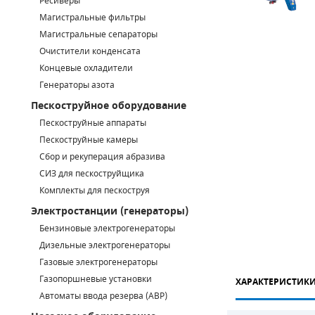
Ресиверы
Магистральные фильтры
САДОВАЯ ТЕХНИКА
КАНАЛИЗАЦИОННЫЕ НАСОСЫ
ТАЛИ И ТЕЛЬФЕРЫ
КОНТРОЛЛЕРЫ (БЛОКИ УПРАВЛЕНИЯ)
Магистральные сепараторы
Очистители конденсата
ЧИЛЛЕРЫ
БЕНЗИНОВЫЕ МОТОПОМПЫ
ОСВЕТИТЕЛЬНЫЕ МАЧТЫ
ПРЕДОХРАНИТЕЛЬНЫЕ КЛАПАНЫ
Концевые охладители
Генераторы азота
КОНТЕЙНЕРЫ ДЛЯ ОБОРУДОВАНИЯ
ДИЗЕЛЬНЫЕ МОТОПОМПЫ
ЛЕНТОЧНОПИЛЬНЫЕ СТАНКИ
ВПУСКНЫЕ КЛАПАНЫ
Пескоструйное оборудование
ОБРАТНЫЕ КЛАПАНЫ
Пескоструйные аппараты
Пескоструйные камеры
КЛАПАНЫ МИНИМАЛЬНОГО ДАВЛЕНИЯ
Сбор и рекуперация абразива
СИЗ для пескоструйщика
РЕЛЕ ДАВЛЕНИЯ ДЛЯ ДЛЯ КОМПРЕССОРОВ
Комплекты для пескоструя
Электростанции (генераторы)
ДАТЧИКИ
Бензиновые электрогенераторы
Chicago Pneumatic
Дизельные электрогенераторы
РУКАВА ВЫСОКОГО ДАВЛЕНИЯ (РВД)
Газовые электрогенераторы
ЗАПЧАСТИ ДЛЯ ВИНТОВЫХ КОМПРЕССОРОВ
Газопоршневые установки
ХАРАКТЕРИСТИК
Автоматы ввода резерва (АВР)
КОНДЕНСАТООТВОДЧИКИ