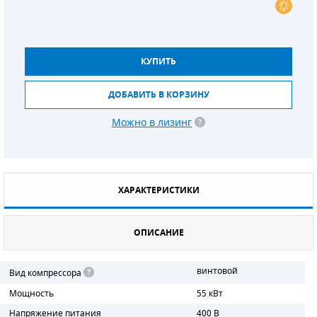
СМЕННЫЕ ЭЛЕМЕНТЫ МАГИСТРАЛЬНЫХ
ФИЛЬТРОВ
КУПИТЬ
ДЛЯ АДСОРБЦИОННЫХ ОСУШИТЕЛЕЙ
ДОБАВИТЬ В КОРЗИНУ
ЭЛЕКТРОДВИГАТЕЛИ
Можно в лизинг
БЕНЗИНОВЫЕ ДВИГАТЕЛИ
ДИЗЕЛЬНЫЕ ДВИГАТЕЛИ
ДЕТАЛИ ДВС
ХАРАКТЕРИСТИКИ
ФИЛЬТРЫ ТОПЛИВНЫЕ
ОПИСАНИЕ
МОТОРНОЕ МАСЛО
винтовой
Вид компрессора
РАДИАТОРЫ
Мощность
55 кВт
Напряжение питания
400 В
ПОДШИПНИКИ