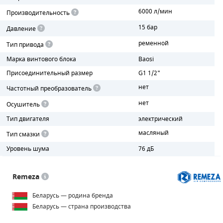
6000 л/мин
Производительность
ПОРШНЕВЫЕ БЛОКИ
15 бар
Давление
ДЕТАЛИ ПОРШНЕВЫХ КОМПРЕССОРОВ
ременной
Тип привода
Марка винтового блока
Baosi
ДЕТАЛИ СПИРАЛЬНЫХ КОМПРЕССОРОВ
Присоединительный размер
G1 1/2"
ДЕТАЛИ НАСОСНОЙ ЧАСТИ
нет
Частотный преобразователь
нет
Осушитель
ДЕТАЛИ ПОГРУЖНЫХ НАСОСОВ
Тип двигателя
электрический
ШЛАНГИ ДЛЯ МОТОПОМП
масляный
Тип смазки
Уровень шума
76 дБ
ДЛЯ ВАКУУМНЫХ НАСОСОВ
Remeza
Беларусь — родина бренда
Беларусь — страна производства