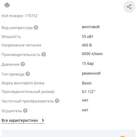
САДОВАЯ ТЕХНИКА
КАНАЛИЗАЦИОННЫЕ НАСОСЫ
ТАЛИ И ТЕЛЬФЕРЫ
КОНТРОЛЛЕРЫ (БЛОКИ УПРАВЛЕНИЯ)
Код товара:
170752
ЧИЛЛЕРЫ
БЕНЗИНОВЫЕ МОТОПОМПЫ
ОСВЕТИТЕЛЬНЫЕ МАЧТЫ
ПРЕДОХРАНИТЕЛЬНЫЕ КЛАПАНЫ
винтовой
Вид компрессора
Мощность
55 кВт
КОНТЕЙНЕРЫ ДЛЯ ОБОРУДОВАНИЯ
ДИЗЕЛЬНЫЕ МОТОПОМПЫ
ЛЕНТОЧНОПИЛЬНЫЕ СТАНКИ
ВПУСКНЫЕ КЛАПАНЫ
Напряжение питания
400 В
ОБРАТНЫЕ КЛАПАНЫ
6000 л/мин
Производительность
15 бар
Давление
КЛАПАНЫ МИНИМАЛЬНОГО ДАВЛЕНИЯ
ременной
Тип привода
РЕЛЕ ДАВЛЕНИЯ ДЛЯ ДЛЯ КОМПРЕССОРОВ
Марка винтового блока
Baosi
Присоединительный размер
G1 1/2"
ДАТЧИКИ
нет
Частотный преобразователь
РУКАВА ВЫСОКОГО ДАВЛЕНИЯ (РВД)
нет
Осушитель
Все характеристики
ЗАПЧАСТИ ДЛЯ ВИНТОВЫХ КОМПРЕССОРОВ
КОНДЕНСАТООТВОДЧИКИ