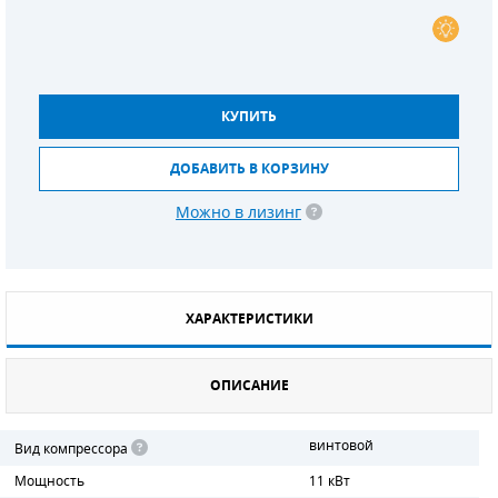
СМЕННЫЕ ЭЛЕМЕНТЫ МАГИСТРАЛЬНЫХ
ФИЛЬТРОВ
ДЛЯ АДСОРБЦИОННЫХ ОСУШИТЕЛЕЙ
КУПИТЬ
ЭЛЕКТРОДВИГАТЕЛИ
ДОБАВИТЬ В КОРЗИНУ
БЕНЗИНОВЫЕ ДВИГАТЕЛИ
Можно в лизинг
ДИЗЕЛЬНЫЕ ДВИГАТЕЛИ
ДЕТАЛИ ДВС
ХАРАКТЕРИСТИКИ
ФИЛЬТРЫ ТОПЛИВНЫЕ
ОПИСАНИЕ
МОТОРНОЕ МАСЛО
РАДИАТОРЫ
винтовой
Вид компрессора
Мощность
11 кВт
ПОДШИПНИКИ