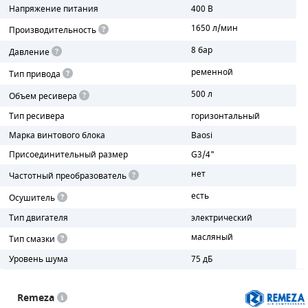
Напряжение питания
400 В
ПОРШНЕВЫЕ БЛОКИ
1650 л/мин
Производительность
8 бар
Давление
ДЕТАЛИ ПОРШНЕВЫХ КОМПРЕССОРОВ
ременной
Тип привода
ДЕТАЛИ СПИРАЛЬНЫХ КОМПРЕССОРОВ
500 л
Объем ресивера
Тип ресивера
горизонтальный
ДЕТАЛИ НАСОСНОЙ ЧАСТИ
Марка винтового блока
Baosi
ДЕТАЛИ ПОГРУЖНЫХ НАСОСОВ
Присоединительный размер
G3/4"
нет
Частотный преобразователь
ШЛАНГИ ДЛЯ МОТОПОМП
есть
Осушитель
ДЛЯ ВАКУУМНЫХ НАСОСОВ
Тип двигателя
электрический
масляный
Тип смазки
Уровень шума
75 дБ
Remeza