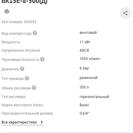
ВК15Е-8-500(Д)
САДОВАЯ ТЕХНИКА
КАНАЛИЗАЦИОННЫЕ НАСОСЫ
ТАЛИ И ТЕЛЬФЕРЫ
КОНТРОЛЛЕРЫ (БЛОКИ УПРАВЛЕНИЯ)
Код товара:
009983
ЧИЛЛЕРЫ
БЕНЗИНОВЫЕ МОТОПОМПЫ
ОСВЕТИТЕЛЬНЫЕ МАЧТЫ
ПРЕДОХРАНИТЕЛЬНЫЕ КЛАПАНЫ
винтовой
Вид компрессора
КОНТЕЙНЕРЫ ДЛЯ ОБОРУДОВАНИЯ
ДИЗЕЛЬНЫЕ МОТОПОМПЫ
ЛЕНТОЧНОПИЛЬНЫЕ СТАНКИ
ВПУСКНЫЕ КЛАПАНЫ
Мощность
11 кВт
Напряжение питания
400 В
ОБРАТНЫЕ КЛАПАНЫ
1650 л/мин
Производительность
КЛАПАНЫ МИНИМАЛЬНОГО ДАВЛЕНИЯ
8 бар
Давление
РЕЛЕ ДАВЛЕНИЯ ДЛЯ ДЛЯ КОМПРЕССОРОВ
ременной
Тип привода
500 л
Объем ресивера
ДАТЧИКИ
Тип ресивера
горизонтальный
РУКАВА ВЫСОКОГО ДАВЛЕНИЯ (РВД)
Марка винтового блока
Baosi
Присоединительный размер
G3/4"
ЗАПЧАСТИ ДЛЯ ВИНТОВЫХ КОМПРЕССОРОВ
Все характеристики
КОНДЕНСАТООТВОДЧИКИ