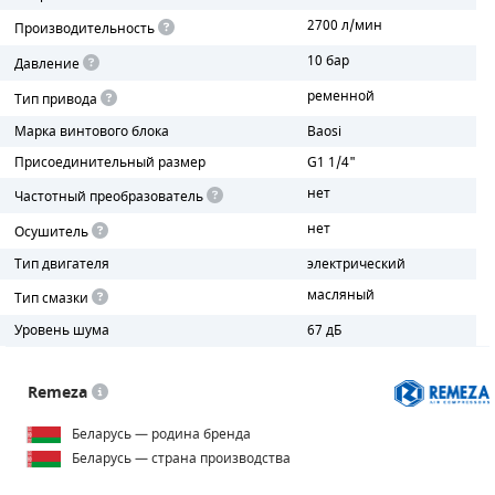
2700 л/мин
Производительность
ПОРШНЕВЫЕ БЛОКИ
10 бар
Давление
ДЕТАЛИ ПОРШНЕВЫХ КОМПРЕССОРОВ
ременной
Тип привода
Марка винтового блока
Baosi
ДЕТАЛИ СПИРАЛЬНЫХ КОМПРЕССОРОВ
Присоединительный размер
G1 1/4"
ДЕТАЛИ НАСОСНОЙ ЧАСТИ
нет
Частотный преобразователь
нет
Осушитель
ДЕТАЛИ ПОГРУЖНЫХ НАСОСОВ
Тип двигателя
электрический
ШЛАНГИ ДЛЯ МОТОПОМП
масляный
Тип смазки
Уровень шума
67 дБ
ДЛЯ ВАКУУМНЫХ НАСОСОВ
Remeza
Беларусь — родина бренда
Беларусь — страна производства