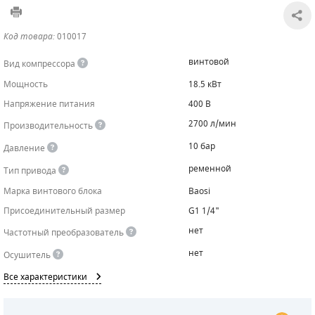
САДОВАЯ ТЕХНИКА
КАНАЛИЗАЦИОННЫЕ НАСОСЫ
ТАЛИ И ТЕЛЬФЕРЫ
КОНТРОЛЛЕРЫ (БЛОКИ УПРАВЛЕНИЯ)
Код товара:
010017
ЧИЛЛЕРЫ
БЕНЗИНОВЫЕ МОТОПОМПЫ
ОСВЕТИТЕЛЬНЫЕ МАЧТЫ
ПРЕДОХРАНИТЕЛЬНЫЕ КЛАПАНЫ
винтовой
Вид компрессора
Мощность
18.5 кВт
КОНТЕЙНЕРЫ ДЛЯ ОБОРУДОВАНИЯ
ДИЗЕЛЬНЫЕ МОТОПОМПЫ
ЛЕНТОЧНОПИЛЬНЫЕ СТАНКИ
ВПУСКНЫЕ КЛАПАНЫ
Напряжение питания
400 В
ОБРАТНЫЕ КЛАПАНЫ
2700 л/мин
Производительность
10 бар
Давление
КЛАПАНЫ МИНИМАЛЬНОГО ДАВЛЕНИЯ
ременной
Тип привода
РЕЛЕ ДАВЛЕНИЯ ДЛЯ ДЛЯ КОМПРЕССОРОВ
Марка винтового блока
Baosi
Присоединительный размер
G1 1/4"
ДАТЧИКИ
нет
Частотный преобразователь
РУКАВА ВЫСОКОГО ДАВЛЕНИЯ (РВД)
нет
Осушитель
Все характеристики
ЗАПЧАСТИ ДЛЯ ВИНТОВЫХ КОМПРЕССОРОВ
КОНДЕНСАТООТВОДЧИКИ