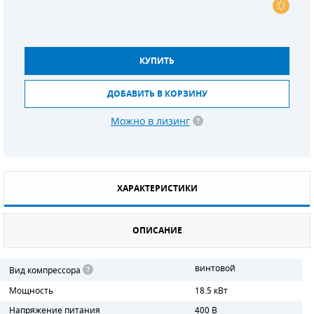
СМЕННЫЕ ЭЛЕМЕНТЫ МАГИСТРАЛЬНЫХ
ФИЛЬТРОВ
КУПИТЬ
ДЛЯ АДСОРБЦИОННЫХ ОСУШИТЕЛЕЙ
ДОБАВИТЬ В КОРЗИНУ
ЭЛЕКТРОДВИГАТЕЛИ
Можно в лизинг
БЕНЗИНОВЫЕ ДВИГАТЕЛИ
ДИЗЕЛЬНЫЕ ДВИГАТЕЛИ
ДЕТАЛИ ДВС
ХАРАКТЕРИСТИКИ
ФИЛЬТРЫ ТОПЛИВНЫЕ
ОПИСАНИЕ
МОТОРНОЕ МАСЛО
винтовой
Вид компрессора
РАДИАТОРЫ
Мощность
18.5 кВт
Напряжение питания
400 В
ПОДШИПНИКИ