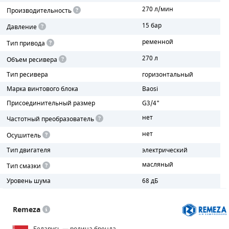
270 л/мин
Производительность
ПОРШНЕВЫЕ БЛОКИ
15 бар
Давление
ременной
ДЕТАЛИ ПОРШНЕВЫХ КОМПРЕССОРОВ
Тип привода
270 л
Объем ресивера
ДЕТАЛИ СПИРАЛЬНЫХ КОМПРЕССОРОВ
Тип ресивера
горизонтальный
ДЕТАЛИ НАСОСНОЙ ЧАСТИ
Марка винтового блока
Baosi
Присоединительный размер
G3/4"
ДЕТАЛИ ПОГРУЖНЫХ НАСОСОВ
нет
Частотный преобразователь
ШЛАНГИ ДЛЯ МОТОПОМП
нет
Осушитель
Тип двигателя
электрический
ДЛЯ ВАКУУМНЫХ НАСОСОВ
масляный
Тип смазки
Уровень шума
68 дБ
Remeza