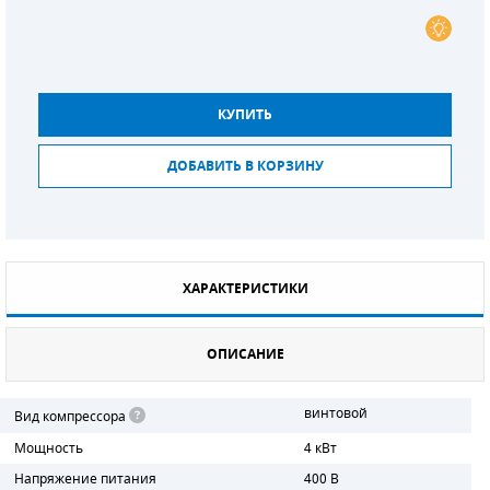
СМЕННЫЕ ЭЛЕМЕНТЫ МАГИСТРАЛЬНЫХ
ФИЛЬТРОВ
ДЛЯ АДСОРБЦИОННЫХ ОСУШИТЕЛЕЙ
КУПИТЬ
ЭЛЕКТРОДВИГАТЕЛИ
ДОБАВИТЬ В КОРЗИНУ
БЕНЗИНОВЫЕ ДВИГАТЕЛИ
ДИЗЕЛЬНЫЕ ДВИГАТЕЛИ
ХАРАКТЕРИСТИКИ
ДЕТАЛИ ДВС
ФИЛЬТРЫ ТОПЛИВНЫЕ
ОПИСАНИЕ
МОТОРНОЕ МАСЛО
винтовой
Вид компрессора
РАДИАТОРЫ
Мощность
4 кВт
Напряжение питания
400 В
ПОДШИПНИКИ