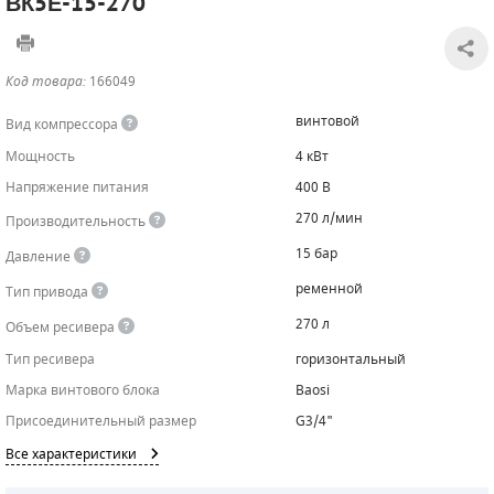
ВК5Е-15-270
САДОВАЯ ТЕХНИКА
КАНАЛИЗАЦИОННЫЕ НАСОСЫ
ТАЛИ И ТЕЛЬФЕРЫ
КОНТРОЛЛЕРЫ (БЛОКИ УПРАВЛЕНИЯ)
Код товара:
166049
ЧИЛЛЕРЫ
БЕНЗИНОВЫЕ МОТОПОМПЫ
ОСВЕТИТЕЛЬНЫЕ МАЧТЫ
ПРЕДОХРАНИТЕЛЬНЫЕ КЛАПАНЫ
винтовой
Вид компрессора
КОНТЕЙНЕРЫ ДЛЯ ОБОРУДОВАНИЯ
ДИЗЕЛЬНЫЕ МОТОПОМПЫ
ЛЕНТОЧНОПИЛЬНЫЕ СТАНКИ
ВПУСКНЫЕ КЛАПАНЫ
Мощность
4 кВт
Напряжение питания
400 В
ОБРАТНЫЕ КЛАПАНЫ
270 л/мин
Производительность
КЛАПАНЫ МИНИМАЛЬНОГО ДАВЛЕНИЯ
15 бар
Давление
РЕЛЕ ДАВЛЕНИЯ ДЛЯ ДЛЯ КОМПРЕССОРОВ
ременной
Тип привода
270 л
Объем ресивера
ДАТЧИКИ
Тип ресивера
горизонтальный
РУКАВА ВЫСОКОГО ДАВЛЕНИЯ (РВД)
Марка винтового блока
Baosi
Присоединительный размер
G3/4"
ЗАПЧАСТИ ДЛЯ ВИНТОВЫХ КОМПРЕССОРОВ
Все характеристики
КОНДЕНСАТООТВОДЧИКИ