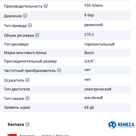
550 л/мин
Производительность
ПОРШНЕВЫЕ БЛОКИ
8 бар
Давление
ременной
ДЕТАЛИ ПОРШНЕВЫХ КОМПРЕССОРОВ
Тип привода
270 л
Объем ресивера
ДЕТАЛИ СПИРАЛЬНЫХ КОМПРЕССОРОВ
Тип ресивера
горизонтальный
ДЕТАЛИ НАСОСНОЙ ЧАСТИ
Марка винтового блока
Baosi
Присоединительный размер
G3/4"
ДЕТАЛИ ПОГРУЖНЫХ НАСОСОВ
нет
Частотный преобразователь
ШЛАНГИ ДЛЯ МОТОПОМП
нет
Осушитель
Тип двигателя
электрический
ДЛЯ ВАКУУМНЫХ НАСОСОВ
масляный
Тип смазки
Уровень шума
68 дБ
Remeza