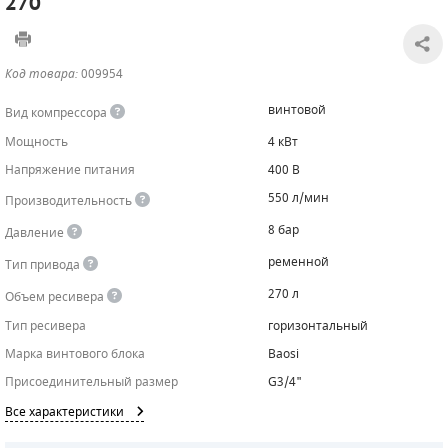
270
САДОВАЯ ТЕХНИКА
КАНАЛИЗАЦИОННЫЕ НАСОСЫ
ТАЛИ И ТЕЛЬФЕРЫ
КОНТРОЛЛЕРЫ (БЛОКИ УПРАВЛЕНИЯ)
Код товара:
009954
ЧИЛЛЕРЫ
БЕНЗИНОВЫЕ МОТОПОМПЫ
ОСВЕТИТЕЛЬНЫЕ МАЧТЫ
ПРЕДОХРАНИТЕЛЬНЫЕ КЛАПАНЫ
винтовой
Вид компрессора
КОНТЕЙНЕРЫ ДЛЯ ОБОРУДОВАНИЯ
ДИЗЕЛЬНЫЕ МОТОПОМПЫ
ЛЕНТОЧНОПИЛЬНЫЕ СТАНКИ
ВПУСКНЫЕ КЛАПАНЫ
Мощность
4 кВт
Напряжение питания
400 В
ОБРАТНЫЕ КЛАПАНЫ
550 л/мин
Производительность
КЛАПАНЫ МИНИМАЛЬНОГО ДАВЛЕНИЯ
8 бар
Давление
РЕЛЕ ДАВЛЕНИЯ ДЛЯ ДЛЯ КОМПРЕССОРОВ
ременной
Тип привода
270 л
Объем ресивера
ДАТЧИКИ
Тип ресивера
горизонтальный
РУКАВА ВЫСОКОГО ДАВЛЕНИЯ (РВД)
Марка винтового блока
Baosi
Присоединительный размер
G3/4"
ЗАПЧАСТИ ДЛЯ ВИНТОВЫХ КОМПРЕССОРОВ
Все характеристики
КОНДЕНСАТООТВОДЧИКИ