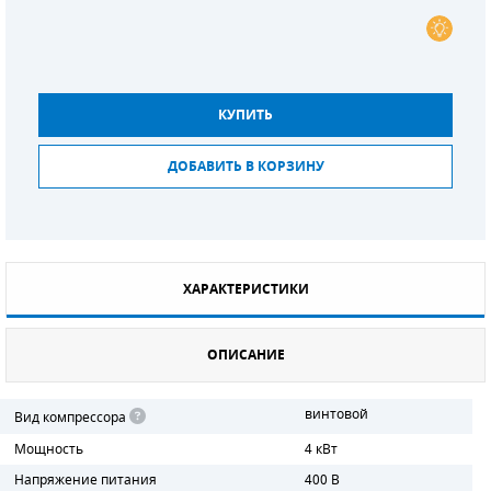
СМЕННЫЕ ЭЛЕМЕНТЫ МАГИСТРАЛЬНЫХ
ФИЛЬТРОВ
ДЛЯ АДСОРБЦИОННЫХ ОСУШИТЕЛЕЙ
КУПИТЬ
ЭЛЕКТРОДВИГАТЕЛИ
ДОБАВИТЬ В КОРЗИНУ
БЕНЗИНОВЫЕ ДВИГАТЕЛИ
ДИЗЕЛЬНЫЕ ДВИГАТЕЛИ
ХАРАКТЕРИСТИКИ
ДЕТАЛИ ДВС
ФИЛЬТРЫ ТОПЛИВНЫЕ
ОПИСАНИЕ
МОТОРНОЕ МАСЛО
винтовой
Вид компрессора
РАДИАТОРЫ
Мощность
4 кВт
Напряжение питания
400 В
ПОДШИПНИКИ