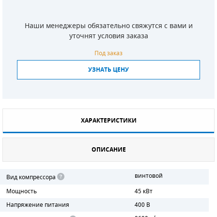
СМЕННЫЕ ЭЛЕМЕНТЫ МАГИСТРАЛЬНЫХ
ФИЛЬТРОВ
Наши менеджеры обязательно свяжутся с вами и
уточнят условия заказа
ДЛЯ АДСОРБЦИОННЫХ ОСУШИТЕЛЕЙ
Под заказ
ЭЛЕКТРОДВИГАТЕЛИ
УЗНАТЬ ЦЕНУ
БЕНЗИНОВЫЕ ДВИГАТЕЛИ
ДИЗЕЛЬНЫЕ ДВИГАТЕЛИ
ХАРАКТЕРИСТИКИ
ДЕТАЛИ ДВС
ОПИСАНИЕ
ФИЛЬТРЫ ТОПЛИВНЫЕ
МОТОРНОЕ МАСЛО
винтовой
Вид компрессора
Мощность
45 кВт
РАДИАТОРЫ
Напряжение питания
400 В
ПОДШИПНИКИ