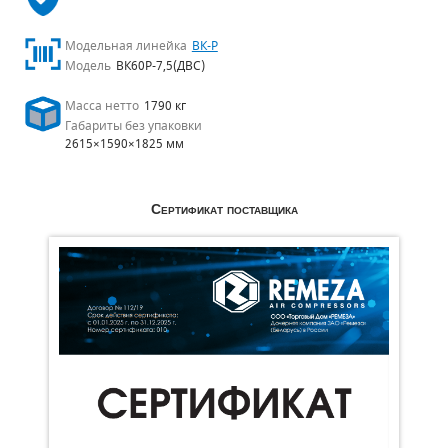
Модельная линейка
ВК-Р
Модель
ВК60Р-7,5(ДВС)
Масса нетто
1790 кг
Габариты без упаковки
2615×1590×1825 мм
Сертификат поставщика