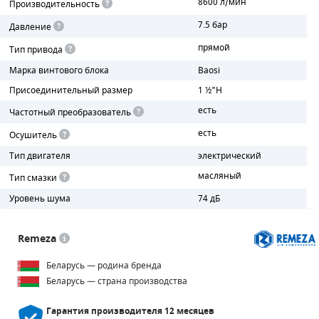
8600 л/мин
Производительность
7.5 бар
Давление
ПОРШНЕВЫЕ БЛОКИ
прямой
Тип привода
ДЕТАЛИ ПОРШНЕВЫХ КОМПРЕССОРОВ
Марка винтового блока
Baosi
Присоединительный размер
1 ½"H
ДЕТАЛИ СПИРАЛЬНЫХ КОМПРЕССОРОВ
есть
Частотный преобразователь
ДЕТАЛИ НАСОСНОЙ ЧАСТИ
есть
Осушитель
ДЕТАЛИ ПОГРУЖНЫХ НАСОСОВ
Тип двигателя
электрический
масляный
Тип смазки
ШЛАНГИ ДЛЯ МОТОПОМП
Уровень шума
74 дБ
ДЛЯ ВАКУУМНЫХ НАСОСОВ
Remeza
Беларусь — родина бренда
Беларусь — страна производства
Гарантия производителя
12 месяцев