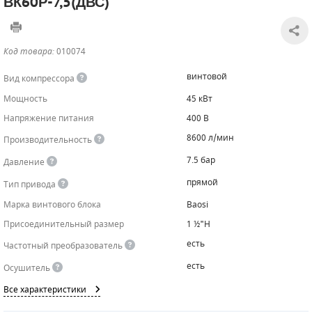
ВК60Р-7,5(ДВС)
САДОВАЯ ТЕХНИКА
КАНАЛИЗАЦИОННЫЕ НАСОСЫ
ТАЛИ И ТЕЛЬФЕРЫ
КОНТРОЛЛЕРЫ (БЛОКИ УПРАВЛЕНИЯ)
Код товара:
010074
ЧИЛЛЕРЫ
БЕНЗИНОВЫЕ МОТОПОМПЫ
ОСВЕТИТЕЛЬНЫЕ МАЧТЫ
ПРЕДОХРАНИТЕЛЬНЫЕ КЛАПАНЫ
винтовой
Вид компрессора
КОНТЕЙНЕРЫ ДЛЯ ОБОРУДОВАНИЯ
ДИЗЕЛЬНЫЕ МОТОПОМПЫ
ЛЕНТОЧНОПИЛЬНЫЕ СТАНКИ
ВПУСКНЫЕ КЛАПАНЫ
Мощность
45 кВт
Напряжение питания
400 В
ОБРАТНЫЕ КЛАПАНЫ
8600 л/мин
Производительность
КЛАПАНЫ МИНИМАЛЬНОГО ДАВЛЕНИЯ
7.5 бар
Давление
РЕЛЕ ДАВЛЕНИЯ ДЛЯ ДЛЯ КОМПРЕССОРОВ
прямой
Тип привода
Марка винтового блока
Baosi
ДАТЧИКИ
Присоединительный размер
1 ½"H
РУКАВА ВЫСОКОГО ДАВЛЕНИЯ (РВД)
есть
Частотный преобразователь
есть
Осушитель
ЗАПЧАСТИ ДЛЯ ВИНТОВЫХ КОМПРЕССОРОВ
Все характеристики
КОНДЕНСАТООТВОДЧИКИ