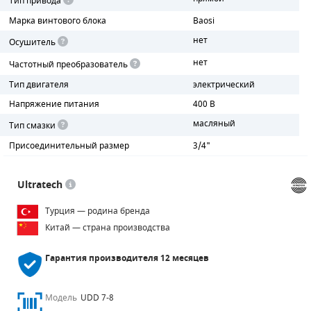
Тип привода
Марка винтового блока
Baosi
ПОРШНЕВЫЕ БЛОКИ
нет
Осушитель
ДЕТАЛИ ПОРШНЕВЫХ КОМПРЕССОРОВ
нет
Частотный преобразователь
Тип двигателя
электрический
ДЕТАЛИ СПИРАЛЬНЫХ КОМПРЕССОРОВ
Напряжение питания
400 В
ДЕТАЛИ НАСОСНОЙ ЧАСТИ
масляный
Тип смазки
Присоединительный размер
3/4"
ДЕТАЛИ ПОГРУЖНЫХ НАСОСОВ
ШЛАНГИ ДЛЯ МОТОПОМП
Ultratech
ДЛЯ ВАКУУМНЫХ НАСОСОВ
Турция — родина бренда
Китай — страна производства
Гарантия производителя
12 месяцев
Модель
UDD 7-8