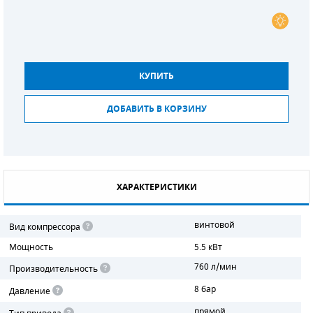
СМЕННЫЕ ЭЛЕМЕНТЫ МАГИСТРАЛЬНЫХ
ФИЛЬТРОВ
ДЛЯ АДСОРБЦИОННЫХ ОСУШИТЕЛЕЙ
КУПИТЬ
ЭЛЕКТРОДВИГАТЕЛИ
ДОБАВИТЬ В КОРЗИНУ
БЕНЗИНОВЫЕ ДВИГАТЕЛИ
ДИЗЕЛЬНЫЕ ДВИГАТЕЛИ
ДЕТАЛИ ДВС
ХАРАКТЕРИСТИКИ
ФИЛЬТРЫ ТОПЛИВНЫЕ
винтовой
Вид компрессора
Мощность
5.5 кВт
МОТОРНОЕ МАСЛО
760 л/мин
Производительность
РАДИАТОРЫ
8 бар
Давление
ПОДШИПНИКИ
прямой