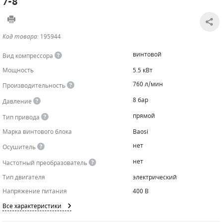
7-8
САДОВАЯ ТЕХНИКА
КАНАЛИЗАЦИОННЫЕ НАСОСЫ
ТАЛИ И ТЕЛЬФЕРЫ
КОНТРОЛЛЕРЫ (БЛОКИ УПРАВЛЕНИЯ)
Код товара:
195944
ЧИЛЛЕРЫ
БЕНЗИНОВЫЕ МОТОПОМПЫ
ОСВЕТИТЕЛЬНЫЕ МАЧТЫ
ПРЕДОХРАНИТЕЛЬНЫЕ КЛАПАНЫ
винтовой
Вид компрессора
КОНТЕЙНЕРЫ ДЛЯ ОБОРУДОВАНИЯ
ДИЗЕЛЬНЫЕ МОТОПОМПЫ
ЛЕНТОЧНОПИЛЬНЫЕ СТАНКИ
ВПУСКНЫЕ КЛАПАНЫ
Мощность
5.5 кВт
760 л/мин
Производительность
ОБРАТНЫЕ КЛАПАНЫ
8 бар
Давление
КЛАПАНЫ МИНИМАЛЬНОГО ДАВЛЕНИЯ
прямой
Тип привода
РЕЛЕ ДАВЛЕНИЯ ДЛЯ ДЛЯ КОМПРЕССОРОВ
Марка винтового блока
Baosi
нет
Осушитель
ДАТЧИКИ
нет
Частотный преобразователь
РУКАВА ВЫСОКОГО ДАВЛЕНИЯ (РВД)
Тип двигателя
электрический
Напряжение питания
400 В
ЗАПЧАСТИ ДЛЯ ВИНТОВЫХ КОМПРЕССОРОВ
Все характеристики
КОНДЕНСАТООТВОДЧИКИ