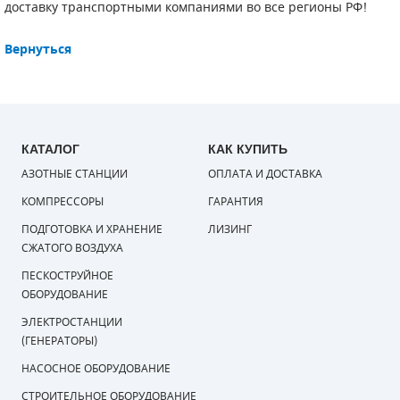
доставку транспортными компаниями во все регионы РФ!
СМЕННЫЕ ЭЛЕМЕНТЫ МАГИСТРАЛЬНЫХ
ФИЛЬТРОВ
Вернуться
ДЛЯ АДСОРБЦИОННЫХ ОСУШИТЕЛЕЙ
ЭЛЕКТРОДВИГАТЕЛИ
КАТАЛОГ
КАК КУПИТЬ
БЕНЗИНОВЫЕ ДВИГАТЕЛИ
АЗОТНЫЕ СТАНЦИИ
ОПЛАТА И ДОСТАВКА
ДИЗЕЛЬНЫЕ ДВИГАТЕЛИ
КОМПРЕССОРЫ
ГАРАНТИЯ
ПОДГОТОВКА И ХРАНЕНИЕ
ЛИЗИНГ
ДЕТАЛИ ДВС
СЖАТОГО ВОЗДУХА
ПЕСКОСТРУЙНОЕ
ФИЛЬТРЫ ТОПЛИВНЫЕ
ОБОРУДОВАНИЕ
МОТОРНОЕ МАСЛО
ЭЛЕКТРОСТАНЦИИ
(ГЕНЕРАТОРЫ)
РАДИАТОРЫ
НАСОСНОЕ ОБОРУДОВАНИЕ
ПОДШИПНИКИ
СТРОИТЕЛЬНОЕ ОБОРУДОВАНИЕ