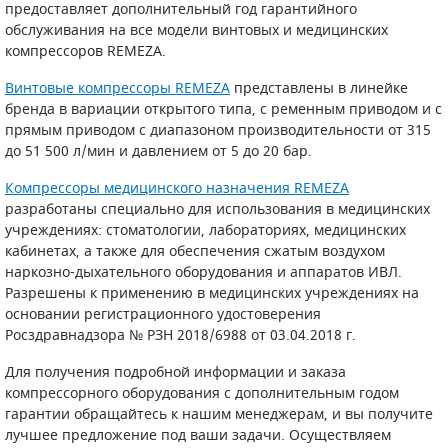
предоставляет дополнительный год гарантийного
обслуживания на все модели винтовых и медицинских
САДОВАЯ ТЕХНИКА
КАНАЛИЗАЦИОННЫЕ НАСОСЫ
ТАЛИ И ТЕЛЬФЕРЫ
КОНТРОЛЛЕРЫ (БЛОКИ УПРАВЛЕНИЯ)
компрессоров REMEZA.
ЧИЛЛЕРЫ
БЕНЗИНОВЫЕ МОТОПОМПЫ
ОСВЕТИТЕЛЬНЫЕ МАЧТЫ
ПРЕДОХРАНИТЕЛЬНЫЕ КЛАПАНЫ
Винтовые компрессоры REMEZA
представлены в линейке
бренда в вариации открытого типа, с ременным приводом и с
прямым приводом с диапазоном производительности от 315
КОНТЕЙНЕРЫ ДЛЯ ОБОРУДОВАНИЯ
ДИЗЕЛЬНЫЕ МОТОПОМПЫ
ЛЕНТОЧНОПИЛЬНЫЕ СТАНКИ
ВПУСКНЫЕ КЛАПАНЫ
до 51 500 л/мин и давлением от 5 до 20 бар.
ОБРАТНЫЕ КЛАПАНЫ
Компрессоры медицинского назначения REMEZA
разработаны специально для использования в медицинских
КЛАПАНЫ МИНИМАЛЬНОГО ДАВЛЕНИЯ
учреждениях: стоматологии, лабораториях, медицинских
кабинетах, а также для обеспечения сжатым воздухом
РЕЛЕ ДАВЛЕНИЯ ДЛЯ ДЛЯ КОМПРЕССОРОВ
наркозно-дыхательного оборудования и аппаратов ИВЛ.
Разрешены к применению в медицинских учреждениях на
ДАТЧИКИ
основании регистрационного удостоверения
Росздравнадзора № РЗН 2018/6988 от 03.04.2018 г.
РУКАВА ВЫСОКОГО ДАВЛЕНИЯ (РВД)
Для получения подробной информации и заказа
компрессорного оборудования с дополнительным годом
ЗАПЧАСТИ ДЛЯ ВИНТОВЫХ КОМПРЕССОРОВ
гарантии обращайтесь к нашим менеджерам, и вы получите
лучшее предложение под ваши задачи. Осуществляем
КОНДЕНСАТООТВОДЧИКИ