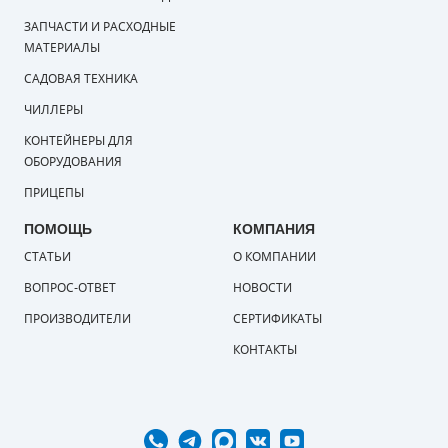
ЗАПЧАСТИ И РАСХОДНЫЕ
ПОРШНЕВЫЕ БЛОКИ
МАТЕРИАЛЫ
САДОВАЯ ТЕХНИКА
ДЕТАЛИ ПОРШНЕВЫХ КОМПРЕССОРОВ
ЧИЛЛЕРЫ
ДЕТАЛИ СПИРАЛЬНЫХ КОМПРЕССОРОВ
КОНТЕЙНЕРЫ ДЛЯ
ОБОРУДОВАНИЯ
ДЕТАЛИ НАСОСНОЙ ЧАСТИ
ПРИЦЕПЫ
ДЕТАЛИ ПОГРУЖНЫХ НАСОСОВ
ПОМОЩЬ
КОМПАНИЯ
СТАТЬИ
О КОМПАНИИ
ШЛАНГИ ДЛЯ МОТОПОМП
ВОПРОС-ОТВЕТ
НОВОСТИ
ДЛЯ ВАКУУМНЫХ НАСОСОВ
ПРОИЗВОДИТЕЛИ
СЕРТИФИКАТЫ
КОНТАКТЫ