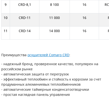
9
CRD-8,1
8 100
16
RC
ПОРШНЕВЫЕ БЛОКИ
10
CRD-11
11 000
16
ДЕТАЛИ ПОРШНЕВЫХ КОМПРЕССОРОВ
11
CRD-14
14 000
16
ДЕТАЛИ СПИРАЛЬНЫХ КОМПРЕССОРОВ
ДЕТАЛИ НАСОСНОЙ ЧАСТИ
ДЕТАЛИ ПОГРУЖНЫХ НАСОСОВ
Преимущества
осушителей Comaro CRD
:
ШЛАНГИ ДЛЯ МОТОПОМП
- надежный бренд, проверенное качество, популярен на
российском рынке
- автоматическая защита от перегрузок
ДЛЯ ВАКУУМНЫХ НАСОСОВ
- эффективный теплообмен и стойкость к коррозии за счет
продуманных алюминиевых теплообменников
- автоматические таймерные конденсатоотводчики
- простая наглядная панель управления