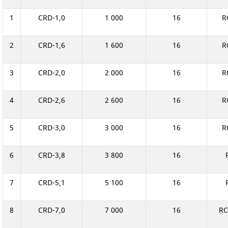
СМЕННЫЕ ЭЛЕМЕНТЫ МАГИСТРАЛЬНЫХ
1
CRD-1,0
1 000
16
R
ФИЛЬТРОВ
2
CRD-1,6
1 600
16
R
ДЛЯ АДСОРБЦИОННЫХ ОСУШИТЕЛЕЙ
ЭЛЕКТРОДВИГАТЕЛИ
3
CRD-2,0
2 000
16
R
БЕНЗИНОВЫЕ ДВИГАТЕЛИ
4
CRD-2,6
2 600
16
R
ДИЗЕЛЬНЫЕ ДВИГАТЕЛИ
5
CRD-3,0
3 000
16
R
ДЕТАЛИ ДВС
6
CRD-3,8
3 800
16
ФИЛЬТРЫ ТОПЛИВНЫЕ
МОТОРНОЕ МАСЛО
7
CRD-5,1
5 100
16
РАДИАТОРЫ
8
CRD-7,0
7 000
16
RC
ПОДШИПНИКИ