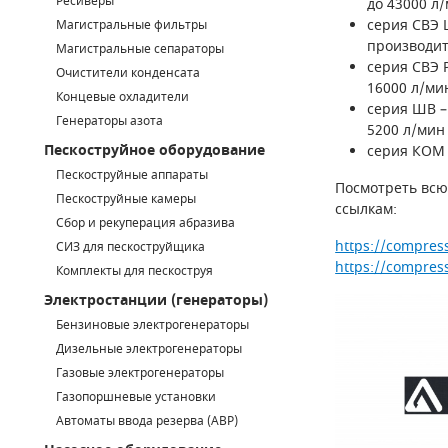
Ресиверы
до 43000 л/
серия СВЭ 
Магистральные фильтры
САДОВАЯ ТЕХНИКА
КАНАЛИЗАЦИОННЫЕ НАСОСЫ
ТАЛИ И ТЕЛЬФЕРЫ
КОНТРОЛЛЕРЫ (БЛОКИ УПРАВЛЕНИЯ)
производит
Магистральные сепараторы
серия СВЭ 
Очистители конденсата
ЧИЛЛЕРЫ
БЕНЗИНОВЫЕ МОТОПОМПЫ
ОСВЕТИТЕЛЬНЫЕ МАЧТЫ
ПРЕДОХРАНИТЕЛЬНЫЕ КЛАПАНЫ
16000 л/ми
Концевые охладители
серия ШВ –
Генераторы азота
5200 л/мин
КОНТЕЙНЕРЫ ДЛЯ ОБОРУДОВАНИЯ
ДИЗЕЛЬНЫЕ МОТОПОМПЫ
ЛЕНТОЧНОПИЛЬНЫЕ СТАНКИ
ВПУСКНЫЕ КЛАПАНЫ
Пескоструйное оборудование
серия КОМ 
ОБРАТНЫЕ КЛАПАНЫ
Пескоструйные аппараты
Посмотреть всю
Пескоструйные камеры
ссылкам:
КЛАПАНЫ МИНИМАЛЬНОГО ДАВЛЕНИЯ
Сбор и рекуперация абразива
https://compres
СИЗ для пескоструйщика
РЕЛЕ ДАВЛЕНИЯ ДЛЯ ДЛЯ КОМПРЕССОРОВ
https://compres
Комплекты для пескоструя
Электростанции (генераторы)
ДАТЧИКИ
Бензиновые электрогенераторы
Chicago Pneumatic
Дизельные электрогенераторы
РУКАВА ВЫСОКОГО ДАВЛЕНИЯ (РВД)
Газовые электрогенераторы
ЗАПЧАСТИ ДЛЯ ВИНТОВЫХ КОМПРЕССОРОВ
Газопоршневые установки
Автоматы ввода резерва (АВР)
КОНДЕНСАТООТВОДЧИКИ