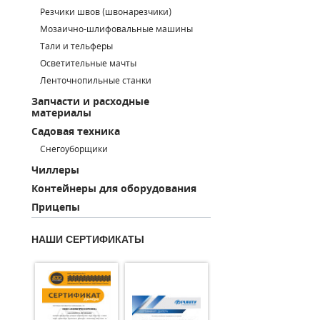
Резчики швов (швонарезчики)
ПОРШНЕВЫЕ БЛОКИ
Мозаично-шлифовальные машины
Тали и тельферы
ДЕТАЛИ ПОРШНЕВЫХ КОМПРЕССОРОВ
Осветительные мачты
Ленточнопильные станки
ДЕТАЛИ СПИРАЛЬНЫХ КОМПРЕССОРОВ
Запчасти и расходные
материалы
ДЕТАЛИ НАСОСНОЙ ЧАСТИ
Садовая техника
ДЕТАЛИ ПОГРУЖНЫХ НАСОСОВ
Снегоуборщики
Чиллеры
ШЛАНГИ ДЛЯ МОТОПОМП
Контейнеры для оборудования
Прицепы
ДЛЯ ВАКУУМНЫХ НАСОСОВ
НАШИ СЕРТИФИКАТЫ