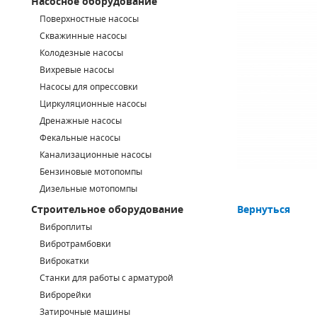
Насосное оборудование
Поверхностные насосы
СМЕННЫЕ ЭЛЕМЕНТЫ МАГИСТРАЛЬНЫХ ФИЛЬТРОВ
Скважинные насосы
Колодезные насосы
ДЛЯ АДСОРБЦИОННЫХ ОСУШИТЕЛЕЙ
Вихревые насосы
ЭЛЕКТРОДВИГАТЕЛИ
Насосы для опрессовки
Циркуляционные насосы
БЕНЗИНОВЫЕ ДВИГАТЕЛИ
Дренажные насосы
Фекальные насосы
ДИЗЕЛЬНЫЕ ДВИГАТЕЛИ
Канализационные насосы
Бензиновые мотопомпы
ДЕТАЛИ ДВС
Дизельные мотопомпы
Вернуться
Строительное оборудование
ФИЛЬТРЫ ТОПЛИВНЫЕ
Виброплиты
МОТОРНОЕ МАСЛО
Вибротрамбовки
Виброкатки
РАДИАТОРЫ
Станки для работы с арматурой
Виброрейки
ПОДШИПНИКИ
Затирочные машины