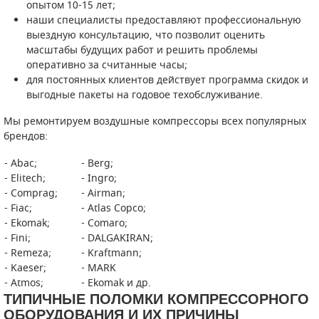
опытом 10-15 лет;
наши специалисты предоставляют профессиональную
СМЕННЫЕ ЭЛЕМЕНТЫ МАГИСТРАЛЬНЫХ
ФИЛЬТРОВ
выездную консультацию, что позволит оценить
масштабы будущих работ и решить проблемы
оперативно за считанные часы;
ДЛЯ АДСОРБЦИОННЫХ ОСУШИТЕЛЕЙ
для постоянных клиентов действует программа скидок и
выгодные пакеты на годовое техобслуживание.
ЭЛЕКТРОДВИГАТЕЛИ
Мы ремонтируем воздушные компрессоры всех популярных
БЕНЗИНОВЫЕ ДВИГАТЕЛИ
брендов:
ДИЗЕЛЬНЫЕ ДВИГАТЕЛИ
- Abac;
- Berg;
- Elitech;
- Ingro;
ДЕТАЛИ ДВС
- Comprag;
- Airman;
- Fiac;
- Atlas Copco;
- Ekomak;
ФИЛЬТРЫ ТОПЛИВНЫЕ
- Comaro;
- Fini;
- DALGAKIRAN;
- Remeza;
- Kraftmann;
МОТОРНОЕ МАСЛО
- Kaeser;
- MARK
- Atmos;
- Ekomak и др.
РАДИАТОРЫ
ТИПИЧНЫЕ ПОЛОМКИ КОМПРЕССОРНОГО
ОБОРУДОВАНИЯ И ИХ ПРИЧИНЫ
ПОДШИПНИКИ