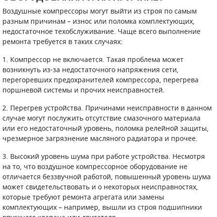
Воздушные компрессоры могут выйти из строя по самым
ПОРШНЕВЫЕ БЛОКИ
разным причинам – износ или поломка комплектующих,
недостаточное техобслуживание. Чаще всего выполнение
ДЕТАЛИ ПОРШНЕВЫХ КОМПРЕССОРОВ
ремонта требуется в таких случаях:
1. Компрессор не включается. Такая проблема может
ДЕТАЛИ СПИРАЛЬНЫХ КОМПРЕССОРОВ
возникнуть из-за недостаточного напряжения сети,
перегоревших предохранителей компрессора, перегрева
ДЕТАЛИ НАСОСНОЙ ЧАСТИ
поршневой системы и прочих неисправностей.
ДЕТАЛИ ПОГРУЖНЫХ НАСОСОВ
2. Перегрев устройства. Причинами неисправности в данном
случае могут послужить отсутствие смазочного материала
ШЛАНГИ ДЛЯ МОТОПОМП
или его недостаточный уровень, поломка релейной защиты,
чрезмерное загрязнение масляного радиатора и прочее.
ДЛЯ ВАКУУМНЫХ НАСОСОВ
3. Высокий уровень шума при работе устройства. Несмотря
на то, что воздушное компрессорное оборудование не
отличается беззвучной работой, повышенный уровень шума
может свидетельствовать и о некоторых неисправностях,
которые требуют ремонта агрегата или замены
комплектующих – например, вышли из строя подшипники