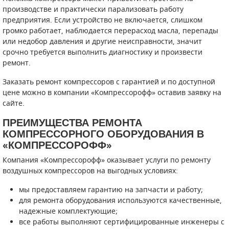
производстве и практически парализовать работу
предприятия. Если устройство не включается, слишком
САДОВАЯ ТЕХНИКА
КАНАЛИЗАЦИОННЫЕ НАСОСЫ
ТАЛИ И ТЕЛЬФЕРЫ
КОНТРОЛЛЕРЫ (БЛОКИ УПРАВЛЕНИЯ)
громко работает, наблюдается перерасход масла, перепады
или недобор давления и другие неисправности, значит
ЧИЛЛЕРЫ
БЕНЗИНОВЫЕ МОТОПОМПЫ
ОСВЕТИТЕЛЬНЫЕ МАЧТЫ
ПРЕДОХРАНИТЕЛЬНЫЕ КЛАПАНЫ
срочно требуется выполнить диагностику и произвести
ремонт.
КОНТЕЙНЕРЫ ДЛЯ ОБОРУДОВАНИЯ
ДИЗЕЛЬНЫЕ МОТОПОМПЫ
ЛЕНТОЧНОПИЛЬНЫЕ СТАНКИ
ВПУСКНЫЕ КЛАПАНЫ
Заказать ремонт компрессоров с гарантией и по доступной
ОБРАТНЫЕ КЛАПАНЫ
цене можно в компании «Компрессорофф» оставив заявку на
сайте.
КЛАПАНЫ МИНИМАЛЬНОГО ДАВЛЕНИЯ
ПРЕИМУЩЕСТВА РЕМОНТА
КОМПРЕССОРНОГО ОБОРУДОВАНИЯ В
РЕЛЕ ДАВЛЕНИЯ ДЛЯ ДЛЯ КОМПРЕССОРОВ
«КОМПРЕССОРОФФ»
ДАТЧИКИ
Компания «Компрессорофф» оказывает услуги по ремонту
воздушных компрессоров на выгодных условиях:
РУКАВА ВЫСОКОГО ДАВЛЕНИЯ (РВД)
мы предоставляем гарантию на запчасти и работу;
для ремонта оборудования используются качественные,
ЗАПЧАСТИ ДЛЯ ВИНТОВЫХ КОМПРЕССОРОВ
надежные комплектующие;
все работы выполняют сертифицированные инженеры с
КОНДЕНСАТООТВОДЧИКИ