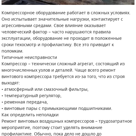
Компрессорное оборудование работает в сложных условиях.
САДОВАЯ ТЕХНИКА
КАНАЛИЗАЦИОННЫЕ НАСОСЫ
ТАЛИ И ТЕЛЬФЕРЫ
КОНТРОЛЛЕРЫ (БЛОКИ УПРАВЛЕНИЯ)
Оно испытывает значительные нагрузки, контактирует с
агрессивными средами. Свое влияние оказывает
ЧИЛЛЕРЫ
БЕНЗИНОВЫЕ МОТОПОМПЫ
ОСВЕТИТЕЛЬНЫЕ МАЧТЫ
ПРЕДОХРАНИТЕЛЬНЫЕ КЛАПАНЫ
человеческий фактор – часто нарушаются правила
эксплуатации, оборудование не проходит в положенные
КОНТЕЙНЕРЫ ДЛЯ ОБОРУДОВАНИЯ
ДИЗЕЛЬНЫЕ МОТОПОМПЫ
ЛЕНТОЧНОПИЛЬНЫЕ СТАНКИ
ВПУСКНЫЕ КЛАПАНЫ
сроки техосмотр и профилактику. Все это приводит к
поломкам.
ОБРАТНЫЕ КЛАПАНЫ
Типичные неисправности
Компрессор – технически сложный агрегат, состоящий из
КЛАПАНЫ МИНИМАЛЬНОГО ДАВЛЕНИЯ
многочисленных узлов и деталей. Чаще всего ремонт
винтового компрессора требуется из-за того, что из строя
РЕЛЕ ДАВЛЕНИЯ ДЛЯ ДЛЯ КОМПРЕССОРОВ
выходят:
• атмосферный или смазочный фильтры,
ДАТЧИКИ
• температурный регулятор,
• ременная передача,
РУКАВА ВЫСОКОГО ДАВЛЕНИЯ (РВД)
• винтовые пары с примыкающими подшипниками.
Как определить неполадки
ЗАПЧАСТИ ДЛЯ ВИНТОВЫХ КОМПРЕССОРОВ
Ремонт винтовых воздушных компрессоров – трудозатратное
мероприятие, поэтому стоит уделять внимание
КОНДЕНСАТООТВОДЧИКИ
профилактике. Обычно, пока дело не дошло до