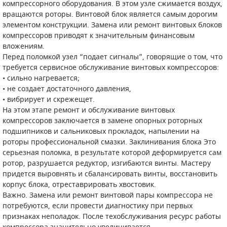
компрессорного оборудования. В этом узле сжимается воздух,
вращаются роторы. Винтовой блок является самым дорогим
ПОРШНЕВЫЕ БЛОКИ
элементом конструкции. Замена или ремонт винтовых блоков
компрессоров приводят к значительным финансовым
ДЕТАЛИ ПОРШНЕВЫХ КОМПРЕССОРОВ
вложениям.
Перед поломкой узел “подает сигналы”, говорящие о том, что
ДЕТАЛИ СПИРАЛЬНЫХ КОМПРЕССОРОВ
требуется сервисное обслуживание винтовых компрессоров:
• сильно нагревается;
ДЕТАЛИ НАСОСНОЙ ЧАСТИ
• не создает достаточного давления,
• вибрирует и скрежещет.
На этом этапе ремонт и обслуживание винтовых
ДЕТАЛИ ПОГРУЖНЫХ НАСОСОВ
компрессоров заключается в замене опорных роторных
подшипников и сальниковых прокладок, напылении на
ШЛАНГИ ДЛЯ МОТОПОМП
роторы профессиональной смазки. Заклинивания блока Это
серьезная поломка, в результате которой деформируется сам
ДЛЯ ВАКУУМНЫХ НАСОСОВ
ротор, разрушается редуктор, изгибаются винты. Мастеру
придется выровнять и сбалансировать винты, восстановить
корпус блока, отреставрировать хвостовик.
Важно. Замена или ремонт винтовой пары компрессора не
потребуются, если провести диагностику при первых
признаках неполадок. После техобслуживания ресурс работы