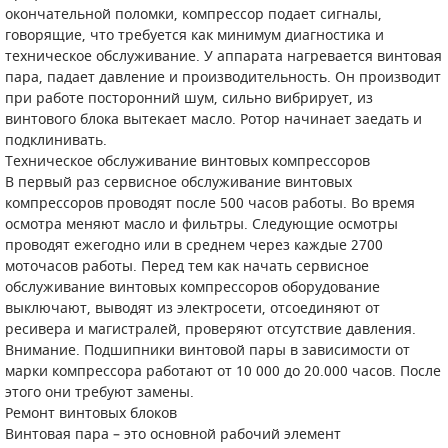
окончательной поломки, компрессор подает сигналы,
говорящие, что требуется как минимум диагностика и
СМЕННЫЕ ЭЛЕМЕНТЫ МАГИСТРАЛЬНЫХ
ФИЛЬТРОВ
техническое обслуживание. У аппарата нагревается винтовая
пара, падает давление и производительность. Он производит
ДЛЯ АДСОРБЦИОННЫХ ОСУШИТЕЛЕЙ
при работе посторонний шум, сильно вибрирует, из
винтового блока вытекает масло. Ротор начинает заедать и
ЭЛЕКТРОДВИГАТЕЛИ
подклинивать.
Техническое обслуживание винтовых компрессоров
БЕНЗИНОВЫЕ ДВИГАТЕЛИ
В первый раз сервисное обслуживание винтовых
компрессоров проводят после 500 часов работы. Во время
осмотра меняют масло и фильтры. Следующие осмотры
ДИЗЕЛЬНЫЕ ДВИГАТЕЛИ
проводят ежегодно или в среднем через каждые 2700
моточасов работы. Перед тем как начать сервисное
ДЕТАЛИ ДВС
обслуживание винтовых компрессоров оборудование
выключают, выводят из электросети, отсоединяют от
ФИЛЬТРЫ ТОПЛИВНЫЕ
ресивера и магистралей, проверяют отсутствие давления.
Внимание. Подшипники винтовой пары в зависимости от
МОТОРНОЕ МАСЛО
марки компрессора работают от 10 000 до 20.000 часов. После
этого они требуют замены.
РАДИАТОРЫ
Ремонт винтовых блоков
Винтовая пара – это основной рабочий элемент
ПОДШИПНИКИ