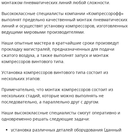
монтажом пневматических линий любой сложности.
САДОВАЯ ТЕХНИКА
КАНАЛИЗАЦИОННЫЕ НАСОСЫ
ТАЛИ И ТЕЛЬФЕРЫ
КОНТРОЛЛЕРЫ (БЛОКИ УПРАВЛЕНИЯ)
Высококлассные специалисты компании «Компрессорофф»
выполнят предельно качественный монтаж пневматических
ЧИЛЛЕРЫ
БЕНЗИНОВЫЕ МОТОПОМПЫ
ОСВЕТИТЕЛЬНЫЕ МАЧТЫ
ПРЕДОХРАНИТЕЛЬНЫЕ КЛАПАНЫ
линий и осуществят установку компрессоров, изготовленных
ведущими мировыми производителями.
КОНТЕЙНЕРЫ ДЛЯ ОБОРУДОВАНИЯ
ДИЗЕЛЬНЫЕ МОТОПОМПЫ
ЛЕНТОЧНОПИЛЬНЫЕ СТАНКИ
ВПУСКНЫЕ КЛАПАНЫ
Наши опытные мастера в кратчайшие сроки произведут
прокладку магистралей, предназначенных для подачи
ОБРАТНЫЕ КЛАПАНЫ
сжатого воздуха, а также выполнят запуск и монтаж
компрессоров винтового типа.
КЛАПАНЫ МИНИМАЛЬНОГО ДАВЛЕНИЯ
Установка компрессоров винтового типа состоит из
РЕЛЕ ДАВЛЕНИЯ ДЛЯ ДЛЯ КОМПРЕССОРОВ
нескольких этапов:
Примечательно, что монтаж компрессоров состоит из
ДАТЧИКИ
нескольких стадий, которые можно выполнять не
последовательно, а параллельно друг с другом.
РУКАВА ВЫСОКОГО ДАВЛЕНИЯ (РВД)
Наши высококлассные специалисты смогут оперативно и
ЗАПЧАСТИ ДЛЯ ВИНТОВЫХ КОМПРЕССОРОВ
одновременно решать следующие задачи:
КОНДЕНСАТООТВОДЧИКИ
установка различных деталей оборудования (данный