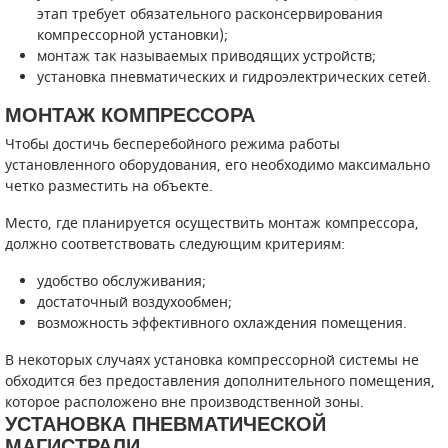
этап требует обязательного расконсервирования
СМЕННЫЕ ЭЛЕМЕНТЫ МАГИСТРАЛЬНЫХ
компрессорной установки);
ФИЛЬТРОВ
монтаж так называемых приводящих устройств;
установка пневматических и гидроэлектрических сетей.
ДЛЯ АДСОРБЦИОННЫХ ОСУШИТЕЛЕЙ
МОНТАЖ КОМПРЕССОРА
ЭЛЕКТРОДВИГАТЕЛИ
Чтобы достичь бесперебойного режима работы
установленного оборудования, его необходимо максимально
БЕНЗИНОВЫЕ ДВИГАТЕЛИ
четко разместить на объекте.
Место, где планируется осуществить монтаж компрессора,
ДИЗЕЛЬНЫЕ ДВИГАТЕЛИ
должно соответствовать следующим критериям:
ДЕТАЛИ ДВС
удобство обслуживания;
достаточный воздухообмен;
ФИЛЬТРЫ ТОПЛИВНЫЕ
возможность эффективного охлаждения помещения.
МОТОРНОЕ МАСЛО
В некоторых случаях установка компрессорной системы не
обходится без предоставления дополнительного помещения,
РАДИАТОРЫ
которое расположено вне производственной зоны.
УСТАНОВКА ПНЕВМАТИЧЕСКОЙ
МАГИСТРАЛИ
ПОДШИПНИКИ