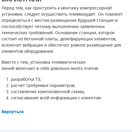
Перед тем, как приступить к монтажу компрессорной
ПОРШНЕВЫЕ БЛОКИ
установки, следует осуществить пневмоаудит. Он поможет
определиться с местом размещения будущей станции и
ДЕТАЛИ ПОРШНЕВЫХ КОМПРЕССОРОВ
поспособствует четкому выполнению заявленных
технических требований. Основание станции, которое
ДЕТАЛИ СПИРАЛЬНЫХ КОМПРЕССОРОВ
состоит из бетонной плиты, демпфирующих элементов,
исключит вибрации и обеспечит ровное размещение для
ДЕТАЛИ НАСОСНОЙ ЧАСТИ
элементов оборудования.
Вместе с тем, установка пневматических
ДЕТАЛИ ПОГРУЖНЫХ НАСОСОВ
линий включает в себя довольно много этапов:
ШЛАНГИ ДЛЯ МОТОПОМП
разработка ТЗ;
расчет требуемых параметров;
ДЛЯ ВАКУУМНЫХ НАСОСОВ
составление компоновочной схемы;
согласование всей информации с клиентом.
Вернуться