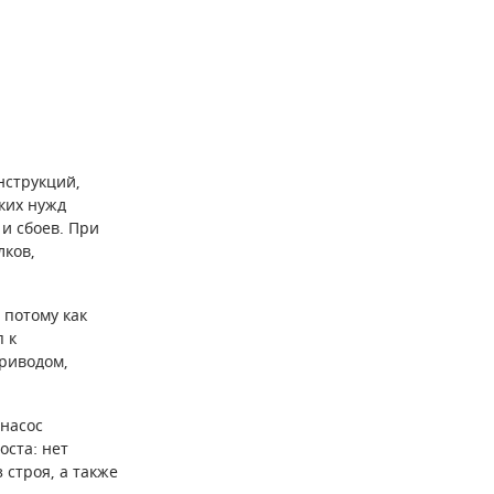
нструкций,
ких нужд
и сбоев. При
лков,
 потому как
 к
приводом,
 насос
оста: нет
 строя, а также