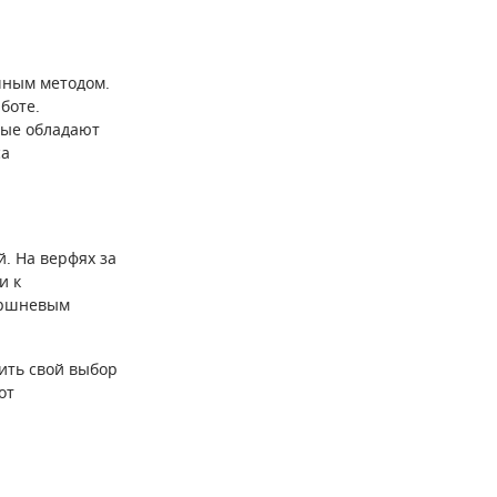
шным методом.
боте.
рые обладают
са
. На верфях за
и к
оршневым
вить свой выбор
от