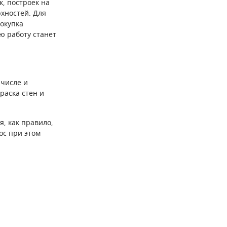
, построек на
рхностей. Для
покупка
ю работу станет
 числе и
раска стен и
, как правило,
ос при этом