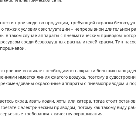
ильности электрической сети.
ести производство продукции, требующей окраски безвозду
т о тяжких условиях эксплуатации – непрерывной длительной ра
ы в таком случае аппараты с пневматическим приводом, кото
ресурсом среди безвоздушных распылителей краски. Тип насо
 поршневой.
строении возникает необходимость окраски больших площадей
ениями имеется линия сжатого воздуха, поэтому в судостроени
 рекомендованы окрасочные аппараты с пневмоприводом и п
етесь окрашивать лодки, яхты или катера, тогда стоит остано
грегате с электрическим приводом, потому как такому виду раб
серьезные требования к качеству окрашивания.