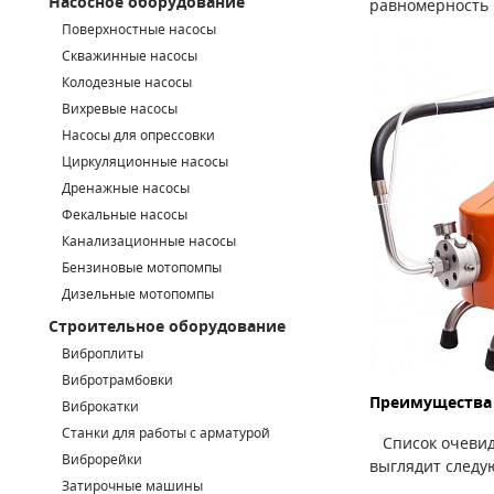
Насосное оборудование
равномерность 
Поверхностные насосы
СМЕННЫЕ ЭЛЕМЕНТЫ МАГИСТРАЛЬНЫХ ФИЛЬТРОВ
Скважинные насосы
Колодезные насосы
ДЛЯ АДСОРБЦИОННЫХ ОСУШИТЕЛЕЙ
Вихревые насосы
ЭЛЕКТРОДВИГАТЕЛИ
Насосы для опрессовки
Циркуляционные насосы
БЕНЗИНОВЫЕ ДВИГАТЕЛИ
Дренажные насосы
Фекальные насосы
ДИЗЕЛЬНЫЕ ДВИГАТЕЛИ
Канализационные насосы
Бензиновые мотопомпы
ДЕТАЛИ ДВС
Дизельные мотопомпы
Строительное оборудование
ФИЛЬТРЫ ТОПЛИВНЫЕ
Виброплиты
МОТОРНОЕ МАСЛО
Вибротрамбовки
Преимущества
Виброкатки
РАДИАТОРЫ
Станки для работы с арматурой
Список очевид
Виброрейки
выглядит следу
ПОДШИПНИКИ
Затирочные машины