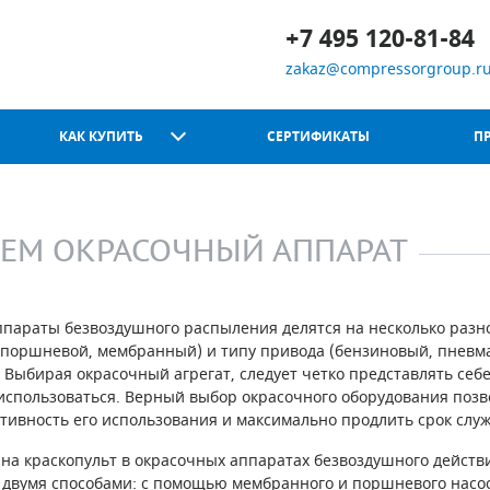
+7 495 120-81-84
zakaz@compressorgroup.r
КАК КУПИТЬ
СЕРТИФИКАТЫ
П
ЕМ ОКРАСОЧНЫЙ АППАРАТ
Chicago Pneumatic
араты безвоздушного распыления делятся на несколько разн
 (поршневой, мембранный) и типу привода (бензиновый, пневм
 Выбирая окрасочный агрегат, следует четко представлять себе
 использоваться. Верный выбор окрасочного оборудования позв
тивность его использования и максимально продлить срок слу
на краскопульт в окрасочных аппаратах безвоздушного действ
 двумя способами: с помощью мембранного и поршневого насос