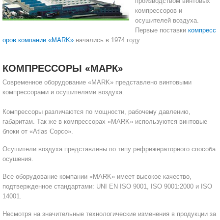
производством винтовых
компрессоров и
САДОВАЯ ТЕХНИКА
КАНАЛИЗАЦИОННЫЕ НАСОСЫ
ТАЛИ И ТЕЛЬФЕРЫ
КОНТРОЛЛЕРЫ (БЛОКИ УПРАВЛЕНИЯ)
осушителей воздуха.
Первые поставки
компресс
оров компании «MARK»
начались в 1974 году.
ЧИЛЛЕРЫ
БЕНЗИНОВЫЕ МОТОПОМПЫ
ОСВЕТИТЕЛЬНЫЕ МАЧТЫ
ПРЕДОХРАНИТЕЛЬНЫЕ КЛАПАНЫ
КОНТЕЙНЕРЫ ДЛЯ ОБОРУДОВАНИЯ
ДИЗЕЛЬНЫЕ МОТОПОМПЫ
ЛЕНТОЧНОПИЛЬНЫЕ СТАНКИ
ВПУСКНЫЕ КЛАПАНЫ
КОМПРЕССОРЫ «МАРК»
Современное оборудование «MARK» представлено винтовыми
ОБРАТНЫЕ КЛАПАНЫ
компрессорами и осушителями воздуха.
КЛАПАНЫ МИНИМАЛЬНОГО ДАВЛЕНИЯ
Компрессоры различаются по мощности, рабочему давлению,
габаритам. Так же в компрессорах «MARK» используются винтовые
РЕЛЕ ДАВЛЕНИЯ ДЛЯ ДЛЯ КОМПРЕССОРОВ
блоки от «Atlas Copco».
Осушители воздуха представлены по типу рефрижераторного способа
ДАТЧИКИ
осушения.
РУКАВА ВЫСОКОГО ДАВЛЕНИЯ (РВД)
Все оборудование компании «MARK» имеет высокое качество,
подтвержденное стандартами: UNI EN ISO 9001, ISO 9001:2000 и ISO
ЗАПЧАСТИ ДЛЯ ВИНТОВЫХ КОМПРЕССОРОВ
14001.
Несмотря на значительные технологические изменения в продукции за
КОНДЕНСАТООТВОДЧИКИ