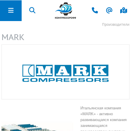
Производители
ЗАПЧАСТИ И РАСХОДНЫЕ МАТЕРИАЛЫ
ПОДГОТОВКА И ХРАНЕНИЕ СЖАТОГО
ПЕСКОСТРУЙНОЕ ОБОРУДОВАНИЕ
ЭЛЕКТРОСТАНЦИИ (ГЕНЕРАТОРЫ)
СТРОИТЕЛЬНОЕ ОБОРУДОВАНИЕ
НАСОСНОЕ ОБОРУДОВАНИЕ
САДОВАЯ ТЕХНИКА
КОМПРЕССОРЫ
КАТАЛОГ
ВОЗДУХА
MARK
АЗОТНЫЕ СТАНЦИИ
ВИНТОВЫЕ КОМПРЕССОРЫ
ПЕСКОСТРУЙНЫЕ АППАРАТЫ
БЕНЗИНОВЫЕ ЭЛЕКТРОГЕНЕРАТОРЫ
ПОВЕРХНОСТНЫЕ НАСОСЫ
ВИБРОПЛИТЫ
ВИНТОВЫЕ БЛОКИ
СНЕГОУБОРЩИКИ
ОСУШИТЕЛИ ВОЗДУХА
КОМПРЕССОРЫ
ПЕРЕДВИЖНЫЕ КОМПРЕССОРЫ
ПЕСКОСТРУЙНЫЕ КАМЕРЫ
ДИЗЕЛЬНЫЕ ЭЛЕКТРОГЕНЕРАТОРЫ
СКВАЖИННЫЕ НАСОСЫ
ВИБРОТРАМБОВКИ
ФИЛЬТРЫ ВОЗДУШНЫЕ
РЕСИВЕРЫ
ПОДГОТОВКА И ХРАНЕНИЕ СЖАТОГО ВОЗДУХА
ПОРШНЕВЫЕ КОМПРЕССОРЫ
СБОР И РЕКУПЕРАЦИЯ АБРАЗИВА
ГАЗОВЫЕ ЭЛЕКТРОГЕНЕРАТОРЫ
КОЛОДЕЗНЫЕ НАСОСЫ
ВИБРОКАТКИ
ФИЛЬТРЫ МАСЛЯНЫЕ
МАГИСТРАЛЬНЫЕ ФИЛЬТРЫ
ПЕСКОСТРУЙНОЕ ОБОРУДОВАНИЕ
СПИРАЛЬНЫЕ КОМПРЕССОРЫ
СИЗ ДЛЯ ПЕСКОСТРУЙЩИКА
ГАЗОПОРШНЕВЫЕ УСТАНОВКИ
ВИХРЕВЫЕ НАСОСЫ
СТАНКИ ДЛЯ РАБОТЫ С АРМАТУРОЙ
СЕПАРАТОРЫ ВОЗДУШНО-МАСЛЯНЫЕ
МАГИСТРАЛЬНЫЕ СЕПАРАТОРЫ
ЭЛЕКТРОСТАНЦИИ (ГЕНЕРАТОРЫ)
ДОЖИМНЫЕ КОМПРЕССОРЫ (БУСТЕРЫ)
КОМПЛЕКТЫ ДЛЯ ПЕСКОСТРУЯ
АВТОМАТЫ ВВОДА РЕЗЕРВА (АВР)
НАСОСЫ ДЛЯ ОПРЕССОВКИ
ВИБРОРЕЙКИ
ПРИВОДНЫЕ РЕМНИ
ОЧИСТИТЕЛИ КОНДЕНСАТА
НАСОСНОЕ ОБОРУДОВАНИЕ
МОДУЛЬНЫЕ СТАНЦИИ
ЦИРКУЛЯЦИОННЫЕ НАСОСЫ
ЗАТИРОЧНЫЕ МАШИНЫ
МАСЛО ДЛЯ КОМПРЕССОРОВ
Итальянская компания
КОНЦЕВЫЕ ОХЛАДИТЕЛИ
«MARK» - активно
СТРОИТЕЛЬНОЕ ОБОРУДОВАНИЕ
КОМПРЕССОРЫ Б/У
ДРЕНАЖНЫЕ НАСОСЫ
РЕЗЧИКИ ШВОВ (ШВОНАРЕЗЧИКИ)
НАБОРЫ ДЛЯ ТО
развивающаяся компания
ГЕНЕРАТОРЫ АЗОТА
занимающаяся
ЗАПЧАСТИ И РАСХОДНЫЕ МАТЕРИАЛЫ
ФЕКАЛЬНЫЕ НАСОСЫ
МОЗАИЧНО-ШЛИФОВАЛЬНЫЕ МАШИНЫ
РЕМКОМПЛЕКТЫ