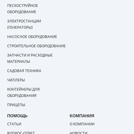
ПЕСКОСТРУЙНОЕ
СМЕННЫЕ ЭЛЕМЕНТЫ МАГИСТРАЛЬНЫХ
ОБОРУДОВАНИЕ
ФИЛЬТРОВ
ЭЛЕКТРОСТАНЦИИ
ДЛЯ АДСОРБЦИОННЫХ ОСУШИТЕЛЕЙ
(ГЕНЕРАТОРЫ)
НАСОСНОЕ ОБОРУДОВАНИЕ
ЭЛЕКТРОДВИГАТЕЛИ
СТРОИТЕЛЬНОЕ ОБОРУДОВАНИЕ
БЕНЗИНОВЫЕ ДВИГАТЕЛИ
ЗАПЧАСТИ И РАСХОДНЫЕ
МАТЕРИАЛЫ
ДИЗЕЛЬНЫЕ ДВИГАТЕЛИ
САДОВАЯ ТЕХНИКА
ДЕТАЛИ ДВС
ЧИЛЛЕРЫ
КОНТЕЙНЕРЫ ДЛЯ
ФИЛЬТРЫ ТОПЛИВНЫЕ
ОБОРУДОВАНИЯ
ПРИЦЕПЫ
МОТОРНОЕ МАСЛО
ПОМОЩЬ
КОМПАНИЯ
РАДИАТОРЫ
СТАТЬИ
О КОМПАНИИ
ПОДШИПНИКИ
ВОПРОС-ОТВЕТ
НОВОСТИ