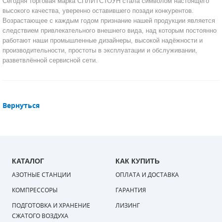
Сегодня торговая марка СПЛИТСТОУН стала символом настоящего
высокого качества, уверенно оставившего позади конкурентов.
САДОВАЯ ТЕХНИКА
КАНАЛИЗАЦИОННЫЕ НАСОСЫ
ТАЛИ И ТЕЛЬФЕРЫ
КОНТРОЛЛЕРЫ (БЛОКИ УПРАВЛЕНИЯ)
Возрастающее с каждым годом признание нашей продукции является
следствием привлекательного внешнего вида, над которым постоянно
работают наши промышленные дизайнеры, высокой надёжности и
ЧИЛЛЕРЫ
БЕНЗИНОВЫЕ МОТОПОМПЫ
ОСВЕТИТЕЛЬНЫЕ МАЧТЫ
ПРЕДОХРАНИТЕЛЬНЫЕ КЛАПАНЫ
производительности, простоты в эксплуатации и обслуживании,
разветвлённой сервисной сети.
КОНТЕЙНЕРЫ ДЛЯ ОБОРУДОВАНИЯ
ДИЗЕЛЬНЫЕ МОТОПОМПЫ
ЛЕНТОЧНОПИЛЬНЫЕ СТАНКИ
ВПУСКНЫЕ КЛАПАНЫ
ОБРАТНЫЕ КЛАПАНЫ
Вернуться
КЛАПАНЫ МИНИМАЛЬНОГО ДАВЛЕНИЯ
РЕЛЕ ДАВЛЕНИЯ ДЛЯ ДЛЯ КОМПРЕССОРОВ
ДАТЧИКИ
КАТАЛОГ
КАК КУПИТЬ
РУКАВА ВЫСОКОГО ДАВЛЕНИЯ (РВД)
АЗОТНЫЕ СТАНЦИИ
ОПЛАТА И ДОСТАВКА
КОМПРЕССОРЫ
ГАРАНТИЯ
ЗАПЧАСТИ ДЛЯ ВИНТОВЫХ КОМПРЕССОРОВ
ПОДГОТОВКА И ХРАНЕНИЕ
ЛИЗИНГ
СЖАТОГО ВОЗДУХА
КОНДЕНСАТООТВОДЧИКИ