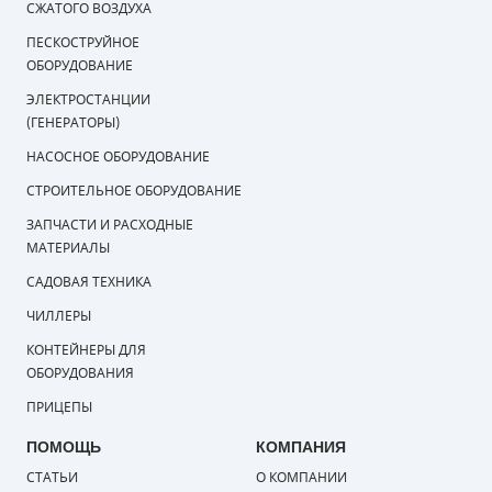
СЖАТОГО ВОЗДУХА
СМЕННЫЕ ЭЛЕМЕНТЫ МАГИСТРАЛЬНЫХ
ПЕСКОСТРУЙНОЕ
ФИЛЬТРОВ
ОБОРУДОВАНИЕ
ЭЛЕКТРОСТАНЦИИ
ДЛЯ АДСОРБЦИОННЫХ ОСУШИТЕЛЕЙ
(ГЕНЕРАТОРЫ)
ЭЛЕКТРОДВИГАТЕЛИ
НАСОСНОЕ ОБОРУДОВАНИЕ
СТРОИТЕЛЬНОЕ ОБОРУДОВАНИЕ
БЕНЗИНОВЫЕ ДВИГАТЕЛИ
ЗАПЧАСТИ И РАСХОДНЫЕ
ДИЗЕЛЬНЫЕ ДВИГАТЕЛИ
МАТЕРИАЛЫ
САДОВАЯ ТЕХНИКА
ДЕТАЛИ ДВС
ЧИЛЛЕРЫ
ФИЛЬТРЫ ТОПЛИВНЫЕ
КОНТЕЙНЕРЫ ДЛЯ
ОБОРУДОВАНИЯ
МОТОРНОЕ МАСЛО
ПРИЦЕПЫ
РАДИАТОРЫ
ПОМОЩЬ
КОМПАНИЯ
СТАТЬИ
О КОМПАНИИ
ПОДШИПНИКИ