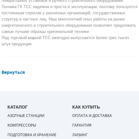
генераторных установок и ручного строительного оборудования.
Техника ГК ТСС надежна и проста в эксплуатации, поэтому пользуется
САДОВАЯ ТЕХНИКА
КАНАЛИЗАЦИОННЫЕ НАСОСЫ
ТАЛИ И ТЕЛЬФЕРЫ
КОНТРОЛЛЕРЫ (БЛОКИ УПРАВЛЕНИЯ)
постоянным спросом у различных организаций, государственных
структур и частных лиц. Наш многолетний опыт работы на рынке
энергетического и строительного оборудования позволяет предложить
ЧИЛЛЕРЫ
БЕНЗИНОВЫЕ МОТОПОМПЫ
ОСВЕТИТЕЛЬНЫЕ МАЧТЫ
ПРЕДОХРАНИТЕЛЬНЫЕ КЛАПАНЫ
самые лучшие образцы оригинальной техники.
Под торговой маркой ТСС ежегодно выпускается более трех тысяч
КОНТЕЙНЕРЫ ДЛЯ ОБОРУДОВАНИЯ
ДИЗЕЛЬНЫЕ МОТОПОМПЫ
ЛЕНТОЧНОПИЛЬНЫЕ СТАНКИ
ВПУСКНЫЕ КЛАПАНЫ
штук продукции.
ОБРАТНЫЕ КЛАПАНЫ
КЛАПАНЫ МИНИМАЛЬНОГО ДАВЛЕНИЯ
Вернуться
РЕЛЕ ДАВЛЕНИЯ ДЛЯ ДЛЯ КОМПРЕССОРОВ
ДАТЧИКИ
КАТАЛОГ
КАК КУПИТЬ
РУКАВА ВЫСОКОГО ДАВЛЕНИЯ (РВД)
АЗОТНЫЕ СТАНЦИИ
ОПЛАТА И ДОСТАВКА
ЗАПЧАСТИ ДЛЯ ВИНТОВЫХ КОМПРЕССОРОВ
КОМПРЕССОРЫ
ГАРАНТИЯ
ПОДГОТОВКА И ХРАНЕНИЕ
ЛИЗИНГ
КОНДЕНСАТООТВОДЧИКИ