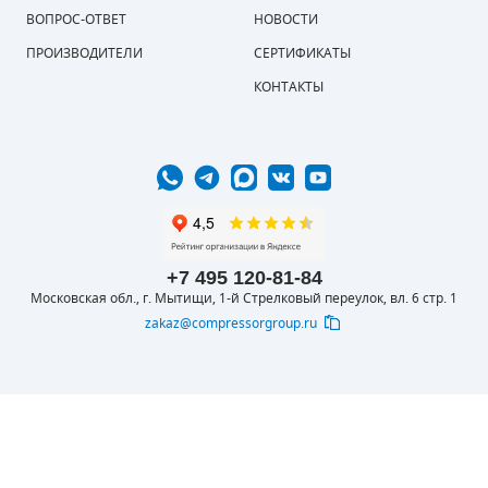
ВОПРОС-ОТВЕТ
НОВОСТИ
ПОРШНЕВЫЕ БЛОКИ
ПРОИЗВОДИТЕЛИ
СЕРТИФИКАТЫ
КОНТАКТЫ
ДЕТАЛИ ПОРШНЕВЫХ КОМПРЕССОРОВ
ДЕТАЛИ СПИРАЛЬНЫХ КОМПРЕССОРОВ
ДЕТАЛИ НАСОСНОЙ ЧАСТИ
ДЕТАЛИ ПОГРУЖНЫХ НАСОСОВ
+7 495 120-81-84
ШЛАНГИ ДЛЯ МОТОПОМП
Московская обл., г. Мытищи, 1-й Стрелковый переулок, вл. 6 стр. 1
zakaz@compressorgroup.ru
ДЛЯ ВАКУУМНЫХ НАСОСОВ
© 2016-2026 ООО
Вся представленная на сайте информация
КОМПРЕССОРОФФ
носит информационный характер и не
является публичной офертой, определяемой