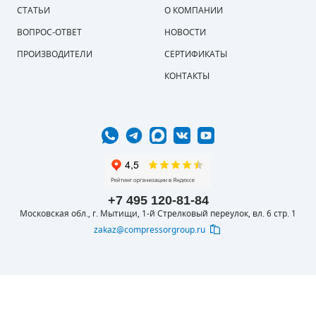
СТАТЬИ
О КОМПАНИИ
ПОРШНЕВЫЕ БЛОКИ
ВОПРОС-ОТВЕТ
НОВОСТИ
ПРОИЗВОДИТЕЛИ
СЕРТИФИКАТЫ
ДЕТАЛИ ПОРШНЕВЫХ КОМПРЕССОРОВ
КОНТАКТЫ
ДЕТАЛИ СПИРАЛЬНЫХ КОМПРЕССОРОВ
ДЕТАЛИ НАСОСНОЙ ЧАСТИ
ДЕТАЛИ ПОГРУЖНЫХ НАСОСОВ
ШЛАНГИ ДЛЯ МОТОПОМП
+7 495 120-81-84
Московская обл., г. Мытищи, 1-й Стрелковый переулок, вл. 6 стр. 1
ДЛЯ ВАКУУМНЫХ НАСОСОВ
zakaz@compressorgroup.ru
© 2016-2026 ООО
Вся представленная на сайте информация
КОМПРЕССОРОФФ
носит информационный характер и не