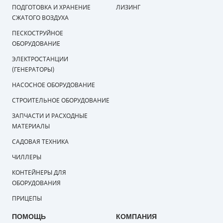
ПОДГОТОВКА И ХРАНЕНИЕ
ЛИЗИНГ
СМЕННЫЕ ЭЛЕМЕНТЫ МАГИСТРАЛЬНЫХ
СЖАТОГО ВОЗДУХА
ФИЛЬТРОВ
ПЕСКОСТРУЙНОЕ
ОБОРУДОВАНИЕ
ДЛЯ АДСОРБЦИОННЫХ ОСУШИТЕЛЕЙ
ЭЛЕКТРОСТАНЦИИ
ЭЛЕКТРОДВИГАТЕЛИ
(ГЕНЕРАТОРЫ)
НАСОСНОЕ ОБОРУДОВАНИЕ
БЕНЗИНОВЫЕ ДВИГАТЕЛИ
СТРОИТЕЛЬНОЕ ОБОРУДОВАНИЕ
ДИЗЕЛЬНЫЕ ДВИГАТЕЛИ
ЗАПЧАСТИ И РАСХОДНЫЕ
МАТЕРИАЛЫ
ДЕТАЛИ ДВС
САДОВАЯ ТЕХНИКА
ФИЛЬТРЫ ТОПЛИВНЫЕ
ЧИЛЛЕРЫ
КОНТЕЙНЕРЫ ДЛЯ
МОТОРНОЕ МАСЛО
ОБОРУДОВАНИЯ
ПРИЦЕПЫ
РАДИАТОРЫ
ПОМОЩЬ
КОМПАНИЯ
ПОДШИПНИКИ