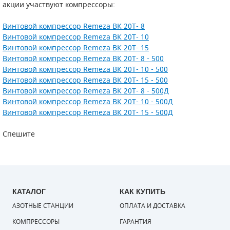
акции участвуют компрессоры:
САДОВАЯ ТЕХНИКА
КАНАЛИЗАЦИОННЫЕ НАСОСЫ
ТАЛИ И ТЕЛЬФЕРЫ
КОНТРОЛЛЕРЫ (БЛОКИ УПРАВЛЕНИЯ)
Винтовой компрессор Remeza ВК 20Т- 8
Винтовой компрессор Remeza ВК 20Т- 10
ЧИЛЛЕРЫ
БЕНЗИНОВЫЕ МОТОПОМПЫ
ОСВЕТИТЕЛЬНЫЕ МАЧТЫ
ПРЕДОХРАНИТЕЛЬНЫЕ КЛАПАНЫ
Винтовой компрессор Remeza ВК 20Т- 15
Винтовой компрессор Remeza ВК 20Т- 8 - 500
КОНТЕЙНЕРЫ ДЛЯ ОБОРУДОВАНИЯ
ДИЗЕЛЬНЫЕ МОТОПОМПЫ
ЛЕНТОЧНОПИЛЬНЫЕ СТАНКИ
ВПУСКНЫЕ КЛАПАНЫ
Винтовой компрессор Remeza ВК 20Т- 10 - 500
Винтовой компрессор Remeza ВК 20Т- 15 - 500
ОБРАТНЫЕ КЛАПАНЫ
Винтовой компрессор Remeza ВК 20Т- 8 - 500Д
Винтовой компрессор Remeza ВК 20Т- 10 - 500Д
Винтовой компрессор Remeza ВК 20Т- 15 - 500Д
КЛАПАНЫ МИНИМАЛЬНОГО ДАВЛЕНИЯ
Спешите
РЕЛЕ ДАВЛЕНИЯ ДЛЯ ДЛЯ КОМПРЕССОРОВ
ДАТЧИКИ
РУКАВА ВЫСОКОГО ДАВЛЕНИЯ (РВД)
КАТАЛОГ
КАК КУПИТЬ
ЗАПЧАСТИ ДЛЯ ВИНТОВЫХ КОМПРЕССОРОВ
АЗОТНЫЕ СТАНЦИИ
ОПЛАТА И ДОСТАВКА
КОМПРЕССОРЫ
ГАРАНТИЯ
КОНДЕНСАТООТВОДЧИКИ