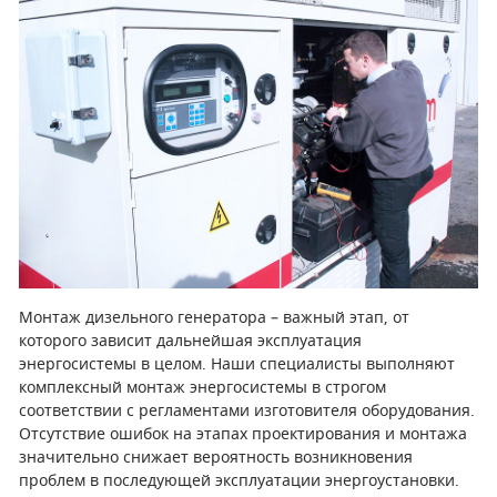
СМЕННЫЕ ЭЛЕМЕНТЫ МАГИСТРАЛЬНЫХ
ФИЛЬТРОВ
ДЛЯ АДСОРБЦИОННЫХ ОСУШИТЕЛЕЙ
ЭЛЕКТРОДВИГАТЕЛИ
БЕНЗИНОВЫЕ ДВИГАТЕЛИ
ДИЗЕЛЬНЫЕ ДВИГАТЕЛИ
ДЕТАЛИ ДВС
Монтаж дизельного генератора – важный этап, от
которого зависит дальнейшая эксплуатация
ФИЛЬТРЫ ТОПЛИВНЫЕ
энергосистемы в целом. Наши специалисты выполняют
комплексный монтаж энергосистемы в строгом
МОТОРНОЕ МАСЛО
соответствии с регламентами изготовителя оборудования.
Отсутствие ошибок на этапах проектирования и монтажа
РАДИАТОРЫ
значительно снижает вероятность возникновения
проблем в последующей эксплуатации энергоустановки.
ПОДШИПНИКИ