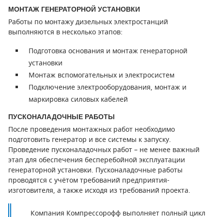
МОНТАЖ ГЕНЕРАТОРНОЙ УСТАНОВКИ
ПОРШНЕВЫЕ БЛОКИ
Работы по монтажу дизельных электростанций
выполняются в несколько этапов:
ДЕТАЛИ ПОРШНЕВЫХ КОМПРЕССОРОВ
Подготовка основания и монтаж генераторной
ДЕТАЛИ СПИРАЛЬНЫХ КОМПРЕССОРОВ
установки
Монтаж вспомогательных и электросистем
ДЕТАЛИ НАСОСНОЙ ЧАСТИ
Подключение электрооборудования, монтаж и
маркировка силовых кабелей
ДЕТАЛИ ПОГРУЖНЫХ НАСОСОВ
ПУСКОНАЛАДОЧНЫЕ РАБОТЫ
ШЛАНГИ ДЛЯ МОТОПОМП
После проведения монтажных работ необходимо
подготовить генератор и все системы к запуску.
ДЛЯ ВАКУУМНЫХ НАСОСОВ
Проведение пусконаладочных работ – не менее важный
этап для обеспечения бесперебойной эксплуатации
генераторной установки. Пусконаладочные работы
проводятся с учётом требований предприятия-
изготовителя, а также исходя из требований проекта.
Компания Компрессорофф выполняет полный цикл