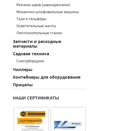
Резчики швов (швонарезчики)
ПОРШНЕВЫЕ БЛОКИ
Мозаично-шлифовальные машины
Тали и тельферы
ДЕТАЛИ ПОРШНЕВЫХ КОМПРЕССОРОВ
Осветительные мачты
Ленточнопильные станки
ДЕТАЛИ СПИРАЛЬНЫХ КОМПРЕССОРОВ
Запчасти и расходные
материалы
ДЕТАЛИ НАСОСНОЙ ЧАСТИ
Садовая техника
ДЕТАЛИ ПОГРУЖНЫХ НАСОСОВ
Снегоуборщики
Чиллеры
ШЛАНГИ ДЛЯ МОТОПОМП
Контейнеры для оборудования
Прицепы
ДЛЯ ВАКУУМНЫХ НАСОСОВ
НАШИ СЕРТИФИКАТЫ