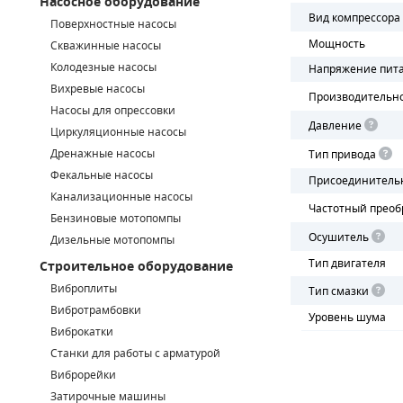
Насосное оборудование
Вид компрессора
Поверхностные насосы
СМЕННЫЕ ЭЛЕМЕНТЫ МАГИСТРАЛЬНЫХ ФИЛЬТРОВ
Мощность
Скважинные насосы
Колодезные насосы
Напряжение пит
ДЛЯ АДСОРБЦИОННЫХ ОСУШИТЕЛЕЙ
Вихревые насосы
Производительн
ЭЛЕКТРОДВИГАТЕЛИ
Насосы для опрессовки
Давление
Циркуляционные насосы
БЕНЗИНОВЫЕ ДВИГАТЕЛИ
Дренажные насосы
Тип привода
Фекальные насосы
Присоединитель
ДИЗЕЛЬНЫЕ ДВИГАТЕЛИ
Канализационные насосы
Частотный преоб
Бензиновые мотопомпы
ДЕТАЛИ ДВС
Осушитель
Дизельные мотопомпы
Тип двигателя
Строительное оборудование
ФИЛЬТРЫ ТОПЛИВНЫЕ
Виброплиты
Тип смазки
МОТОРНОЕ МАСЛО
Вибротрамбовки
Уровень шума
Виброкатки
РАДИАТОРЫ
Станки для работы с арматурой
Виброрейки
ПОДШИПНИКИ
Затирочные машины