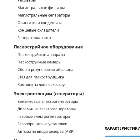
Ресиверы
Магистральные фильтры
САДОВАЯ ТЕХНИКА
КАНАЛИЗАЦИОННЫЕ НАСОСЫ
ТАЛИ И ТЕЛЬФЕРЫ
КОНТРОЛЛЕРЫ (БЛОКИ УПРАВЛЕНИЯ)
Магистральные сепараторы
Очистители конденсата
ЧИЛЛЕРЫ
БЕНЗИНОВЫЕ МОТОПОМПЫ
ОСВЕТИТЕЛЬНЫЕ МАЧТЫ
ПРЕДОХРАНИТЕЛЬНЫЕ КЛАПАНЫ
Концевые охладители
Генераторы азота
КОНТЕЙНЕРЫ ДЛЯ ОБОРУДОВАНИЯ
ДИЗЕЛЬНЫЕ МОТОПОМПЫ
ЛЕНТОЧНОПИЛЬНЫЕ СТАНКИ
ВПУСКНЫЕ КЛАПАНЫ
Пескоструйное оборудование
ОБРАТНЫЕ КЛАПАНЫ
Пескоструйные аппараты
Пескоструйные камеры
КЛАПАНЫ МИНИМАЛЬНОГО ДАВЛЕНИЯ
Сбор и рекуперация абразива
СИЗ для пескоструйщика
РЕЛЕ ДАВЛЕНИЯ ДЛЯ ДЛЯ КОМПРЕССОРОВ
Комплекты для пескоструя
Электростанции (генераторы)
ДАТЧИКИ
Бензиновые электрогенераторы
Chicago Pneumatic
Дизельные электрогенераторы
РУКАВА ВЫСОКОГО ДАВЛЕНИЯ (РВД)
Газовые электрогенераторы
ЗАПЧАСТИ ДЛЯ ВИНТОВЫХ КОМПРЕССОРОВ
Газопоршневые установки
ХАРАКТЕРИСТИК
Автоматы ввода резерва (АВР)
КОНДЕНСАТООТВОДЧИКИ