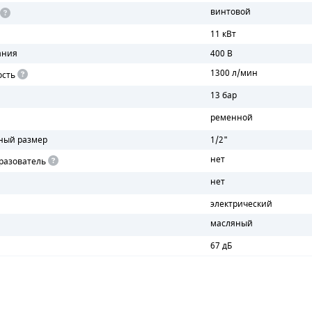
винтовой
11 кВт
ания
400 В
1300 л/мин
ость
13 бар
ременной
ный размер
1/2"
нет
разователь
нет
электрический
масляный
67 дБ