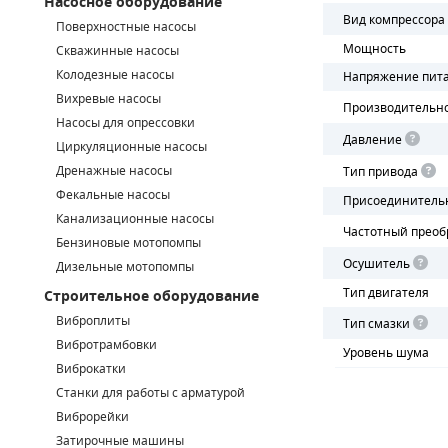
Насосное оборудование
Вид компрессора
Поверхностные насосы
СМЕННЫЕ ЭЛЕМЕНТЫ МАГИСТРАЛЬНЫХ ФИЛЬТРОВ
Мощность
Скважинные насосы
Колодезные насосы
Напряжение пит
ДЛЯ АДСОРБЦИОННЫХ ОСУШИТЕЛЕЙ
Вихревые насосы
Производительн
ЭЛЕКТРОДВИГАТЕЛИ
Насосы для опрессовки
Давление
Циркуляционные насосы
БЕНЗИНОВЫЕ ДВИГАТЕЛИ
Дренажные насосы
Тип привода
Фекальные насосы
Присоединитель
ДИЗЕЛЬНЫЕ ДВИГАТЕЛИ
Канализационные насосы
Частотный преоб
Бензиновые мотопомпы
ДЕТАЛИ ДВС
Осушитель
Дизельные мотопомпы
Тип двигателя
Строительное оборудование
ФИЛЬТРЫ ТОПЛИВНЫЕ
Виброплиты
Тип смазки
МОТОРНОЕ МАСЛО
Вибротрамбовки
Уровень шума
Виброкатки
РАДИАТОРЫ
Станки для работы с арматурой
Виброрейки
ПОДШИПНИКИ
Затирочные машины