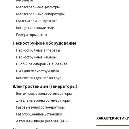
Ресиверы
Магистральные фильтры
САДОВАЯ ТЕХНИКА
КАНАЛИЗАЦИОННЫЕ НАСОСЫ
ТАЛИ И ТЕЛЬФЕРЫ
КОНТРОЛЛЕРЫ (БЛОКИ УПРАВЛЕНИЯ)
Магистральные сепараторы
Очистители конденсата
ЧИЛЛЕРЫ
БЕНЗИНОВЫЕ МОТОПОМПЫ
ОСВЕТИТЕЛЬНЫЕ МАЧТЫ
ПРЕДОХРАНИТЕЛЬНЫЕ КЛАПАНЫ
Концевые охладители
Генераторы азота
КОНТЕЙНЕРЫ ДЛЯ ОБОРУДОВАНИЯ
ДИЗЕЛЬНЫЕ МОТОПОМПЫ
ЛЕНТОЧНОПИЛЬНЫЕ СТАНКИ
ВПУСКНЫЕ КЛАПАНЫ
Пескоструйное оборудование
ОБРАТНЫЕ КЛАПАНЫ
Пескоструйные аппараты
Пескоструйные камеры
КЛАПАНЫ МИНИМАЛЬНОГО ДАВЛЕНИЯ
Сбор и рекуперация абразива
СИЗ для пескоструйщика
РЕЛЕ ДАВЛЕНИЯ ДЛЯ ДЛЯ КОМПРЕССОРОВ
Комплекты для пескоструя
Электростанции (генераторы)
ДАТЧИКИ
Бензиновые электрогенераторы
Chicago Pneumatic
Дизельные электрогенераторы
РУКАВА ВЫСОКОГО ДАВЛЕНИЯ (РВД)
Газовые электрогенераторы
ЗАПЧАСТИ ДЛЯ ВИНТОВЫХ КОМПРЕССОРОВ
Газопоршневые установки
ХАРАКТЕРИСТИК
Автоматы ввода резерва (АВР)
КОНДЕНСАТООТВОДЧИКИ