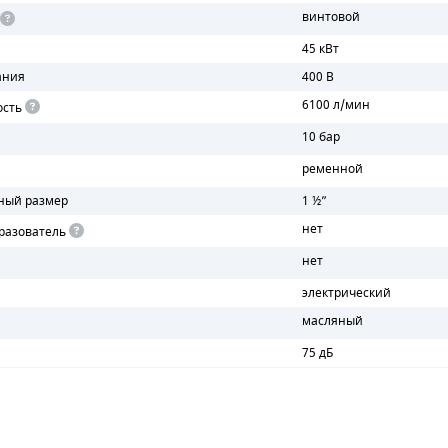
винтовой
45 кВт
ания
400 В
6100 л/мин
ость
10 бар
ременной
ный размер
1 ½”
нет
разователь
нет
электрический
масляный
75 дБ