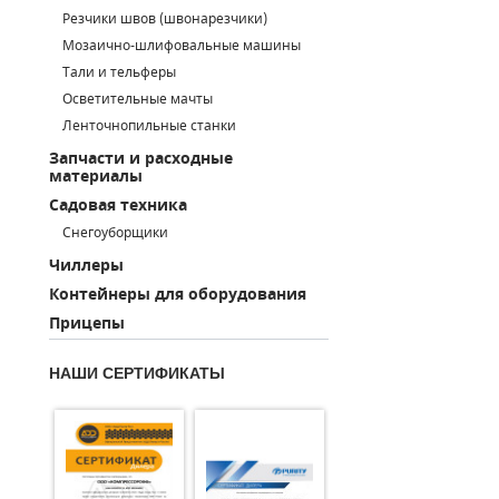
Резчики швов (швонарезчики)
ПОРШНЕВЫЕ БЛОКИ
Мозаично-шлифовальные машины
Тали и тельферы
ДЕТАЛИ ПОРШНЕВЫХ КОМПРЕССОРОВ
Осветительные мачты
Ленточнопильные станки
ДЕТАЛИ СПИРАЛЬНЫХ КОМПРЕССОРОВ
Запчасти и расходные
материалы
ДЕТАЛИ НАСОСНОЙ ЧАСТИ
Садовая техника
ДЕТАЛИ ПОГРУЖНЫХ НАСОСОВ
Снегоуборщики
Чиллеры
ШЛАНГИ ДЛЯ МОТОПОМП
Контейнеры для оборудования
Прицепы
ДЛЯ ВАКУУМНЫХ НАСОСОВ
НАШИ СЕРТИФИКАТЫ