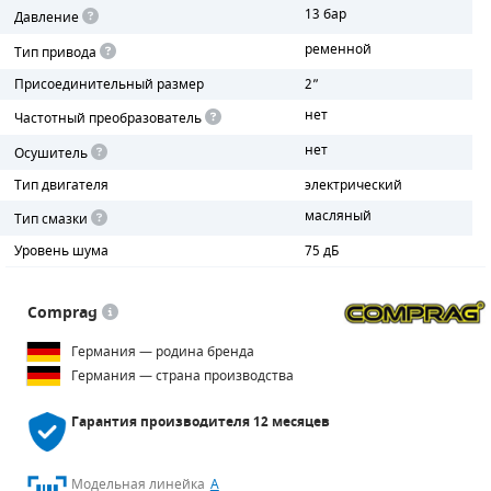
13 бар
Давление
ПОРШНЕВЫЕ БЛОКИ
ременной
Тип привода
Присоединительный размер
2”
ДЕТАЛИ ПОРШНЕВЫХ КОМПРЕССОРОВ
нет
Частотный преобразователь
ДЕТАЛИ СПИРАЛЬНЫХ КОМПРЕССОРОВ
нет
Осушитель
Тип двигателя
электрический
ДЕТАЛИ НАСОСНОЙ ЧАСТИ
масляный
Тип смазки
ДЕТАЛИ ПОГРУЖНЫХ НАСОСОВ
Уровень шума
75 дБ
ШЛАНГИ ДЛЯ МОТОПОМП
Comprag
ДЛЯ ВАКУУМНЫХ НАСОСОВ
Германия — родина бренда
Германия — страна производства
Гарантия производителя
12 месяцев
Модельная линейка
A