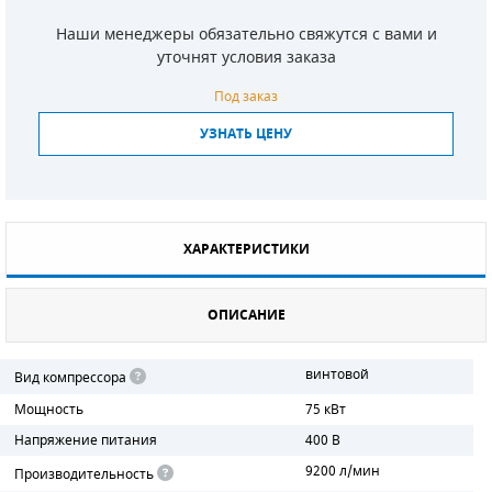
Наши менеджеры обязательно свяжутся с вами и
СМЕННЫЕ ЭЛЕМЕНТЫ МАГИСТРАЛЬНЫХ
ФИЛЬТРОВ
уточнят условия заказа
Под заказ
ДЛЯ АДСОРБЦИОННЫХ ОСУШИТЕЛЕЙ
УЗНАТЬ ЦЕНУ
ЭЛЕКТРОДВИГАТЕЛИ
БЕНЗИНОВЫЕ ДВИГАТЕЛИ
ДИЗЕЛЬНЫЕ ДВИГАТЕЛИ
ХАРАКТЕРИСТИКИ
ДЕТАЛИ ДВС
ОПИСАНИЕ
ФИЛЬТРЫ ТОПЛИВНЫЕ
винтовой
Вид компрессора
МОТОРНОЕ МАСЛО
Мощность
75 кВт
РАДИАТОРЫ
Напряжение питания
400 В
9200 л/мин
Производительность
ПОДШИПНИКИ