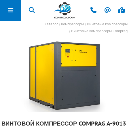
Каталог
Компрессоры
Винтовые компрессоры
ЗАПЧАСТИ И РАСХОДНЫЕ МАТЕРИАЛЫ
ПОДГОТОВКА И ХРАНЕНИЕ СЖАТОГО
ПЕСКОСТРУЙНОЕ ОБОРУДОВАНИЕ
ЭЛЕКТРОСТАНЦИИ (ГЕНЕРАТОРЫ)
СТРОИТЕЛЬНОЕ ОБОРУДОВАНИЕ
НАСОСНОЕ ОБОРУДОВАНИЕ
САДОВАЯ ТЕХНИКА
КОМПРЕССОРЫ
КАТАЛОГ
ВОЗДУХА
Винтовые компрессоры Comprag
АЗОТНЫЕ СТАНЦИИ
ВИНТОВЫЕ КОМПРЕССОРЫ
ПЕСКОСТРУЙНЫЕ АППАРАТЫ
БЕНЗИНОВЫЕ ЭЛЕКТРОГЕНЕРАТОРЫ
ПОВЕРХНОСТНЫЕ НАСОСЫ
ВИБРОПЛИТЫ
ВИНТОВЫЕ БЛОКИ
СНЕГОУБОРЩИКИ
ОСУШИТЕЛИ ВОЗДУХА
КОМПРЕССОРЫ
ПЕРЕДВИЖНЫЕ КОМПРЕССОРЫ
ПЕСКОСТРУЙНЫЕ КАМЕРЫ
ДИЗЕЛЬНЫЕ ЭЛЕКТРОГЕНЕРАТОРЫ
СКВАЖИННЫЕ НАСОСЫ
ВИБРОТРАМБОВКИ
ФИЛЬТРЫ ВОЗДУШНЫЕ
РЕСИВЕРЫ
ПОДГОТОВКА И ХРАНЕНИЕ СЖАТОГО ВОЗДУХА
ПОРШНЕВЫЕ КОМПРЕССОРЫ
СБОР И РЕКУПЕРАЦИЯ АБРАЗИВА
ГАЗОВЫЕ ЭЛЕКТРОГЕНЕРАТОРЫ
КОЛОДЕЗНЫЕ НАСОСЫ
ВИБРОКАТКИ
ФИЛЬТРЫ МАСЛЯНЫЕ
МАГИСТРАЛЬНЫЕ ФИЛЬТРЫ
ПЕСКОСТРУЙНОЕ ОБОРУДОВАНИЕ
СПИРАЛЬНЫЕ КОМПРЕССОРЫ
СИЗ ДЛЯ ПЕСКОСТРУЙЩИКА
ГАЗОПОРШНЕВЫЕ УСТАНОВКИ
ВИХРЕВЫЕ НАСОСЫ
СТАНКИ ДЛЯ РАБОТЫ С АРМАТУРОЙ
СЕПАРАТОРЫ ВОЗДУШНО-МАСЛЯНЫЕ
МАГИСТРАЛЬНЫЕ СЕПАРАТОРЫ
ЭЛЕКТРОСТАНЦИИ (ГЕНЕРАТОРЫ)
ДОЖИМНЫЕ КОМПРЕССОРЫ (БУСТЕРЫ)
КОМПЛЕКТЫ ДЛЯ ПЕСКОСТРУЯ
АВТОМАТЫ ВВОДА РЕЗЕРВА (АВР)
НАСОСЫ ДЛЯ ОПРЕССОВКИ
ВИБРОРЕЙКИ
ПРИВОДНЫЕ РЕМНИ
ОЧИСТИТЕЛИ КОНДЕНСАТА
НАСОСНОЕ ОБОРУДОВАНИЕ
МОДУЛЬНЫЕ СТАНЦИИ
ЦИРКУЛЯЦИОННЫЕ НАСОСЫ
ЗАТИРОЧНЫЕ МАШИНЫ
МАСЛО ДЛЯ КОМПРЕССОРОВ
КОНЦЕВЫЕ ОХЛАДИТЕЛИ
СТРОИТЕЛЬНОЕ ОБОРУДОВАНИЕ
КОМПРЕССОРЫ Б/У
ДРЕНАЖНЫЕ НАСОСЫ
РЕЗЧИКИ ШВОВ (ШВОНАРЕЗЧИКИ)
НАБОРЫ ДЛЯ ТО
ГЕНЕРАТОРЫ АЗОТА
ВИНТОВОЙ КОМПРЕССОР COMPRAG A-9013
ЗАПЧАСТИ И РАСХОДНЫЕ МАТЕРИАЛЫ
ФЕКАЛЬНЫЕ НАСОСЫ
МОЗАИЧНО-ШЛИФОВАЛЬНЫЕ МАШИНЫ
РЕМКОМПЛЕКТЫ