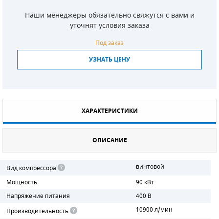
Наши менеджеры обязательно свяжутся с вами и
СМЕННЫЕ ЭЛЕМЕНТЫ МАГИСТРАЛЬНЫХ
ФИЛЬТРОВ
уточнят условия заказа
Под заказ
ДЛЯ АДСОРБЦИОННЫХ ОСУШИТЕЛЕЙ
УЗНАТЬ ЦЕНУ
ЭЛЕКТРОДВИГАТЕЛИ
БЕНЗИНОВЫЕ ДВИГАТЕЛИ
ДИЗЕЛЬНЫЕ ДВИГАТЕЛИ
ХАРАКТЕРИСТИКИ
ДЕТАЛИ ДВС
ОПИСАНИЕ
ФИЛЬТРЫ ТОПЛИВНЫЕ
винтовой
Вид компрессора
МОТОРНОЕ МАСЛО
Мощность
90 кВт
РАДИАТОРЫ
Напряжение питания
400 В
10900 л/мин
Производительность
ПОДШИПНИКИ