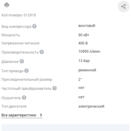
САДОВАЯ ТЕХНИКА
КАНАЛИЗАЦИОННЫЕ НАСОСЫ
ТАЛИ И ТЕЛЬФЕРЫ
КОНТРОЛЛЕРЫ (БЛОКИ УПРАВЛЕНИЯ)
Код товара:
012818
ЧИЛЛЕРЫ
БЕНЗИНОВЫЕ МОТОПОМПЫ
ОСВЕТИТЕЛЬНЫЕ МАЧТЫ
ПРЕДОХРАНИТЕЛЬНЫЕ КЛАПАНЫ
винтовой
Вид компрессора
Мощность
90 кВт
КОНТЕЙНЕРЫ ДЛЯ ОБОРУДОВАНИЯ
ДИЗЕЛЬНЫЕ МОТОПОМПЫ
ЛЕНТОЧНОПИЛЬНЫЕ СТАНКИ
ВПУСКНЫЕ КЛАПАНЫ
Напряжение питания
400 В
ОБРАТНЫЕ КЛАПАНЫ
10900 л/мин
Производительность
13 бар
Давление
КЛАПАНЫ МИНИМАЛЬНОГО ДАВЛЕНИЯ
ременной
Тип привода
РЕЛЕ ДАВЛЕНИЯ ДЛЯ ДЛЯ КОМПРЕССОРОВ
Присоединительный размер
2”
нет
Частотный преобразователь
ДАТЧИКИ
нет
Осушитель
РУКАВА ВЫСОКОГО ДАВЛЕНИЯ (РВД)
Тип двигателя
электрический
Все характеристики
ЗАПЧАСТИ ДЛЯ ВИНТОВЫХ КОМПРЕССОРОВ
КОНДЕНСАТООТВОДЧИКИ