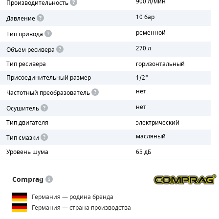
900 л/мин
Производительность
10 бар
Давление
ПОРШНЕВЫЕ БЛОКИ
ременной
Тип привода
ДЕТАЛИ ПОРШНЕВЫХ КОМПРЕССОРОВ
270 л
Объем ресивера
ДЕТАЛИ СПИРАЛЬНЫХ КОМПРЕССОРОВ
Тип ресивера
горизонтальный
Присоединительный размер
1/2"
ДЕТАЛИ НАСОСНОЙ ЧАСТИ
нет
Частотный преобразователь
ДЕТАЛИ ПОГРУЖНЫХ НАСОСОВ
нет
Осушитель
Тип двигателя
электрический
ШЛАНГИ ДЛЯ МОТОПОМП
масляный
Тип смазки
ДЛЯ ВАКУУМНЫХ НАСОСОВ
Уровень шума
65 дБ
Comprag
Германия — родина бренда
Германия — страна производства