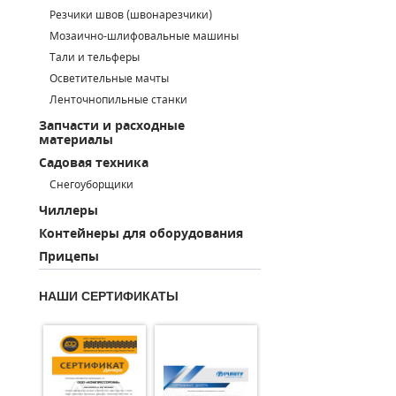
Резчики швов (швонарезчики)
ПОРШНЕВЫЕ БЛОКИ
Мозаично-шлифовальные машины
Тали и тельферы
ДЕТАЛИ ПОРШНЕВЫХ КОМПРЕССОРОВ
Осветительные мачты
Ленточнопильные станки
ДЕТАЛИ СПИРАЛЬНЫХ КОМПРЕССОРОВ
Запчасти и расходные
материалы
ДЕТАЛИ НАСОСНОЙ ЧАСТИ
Садовая техника
ДЕТАЛИ ПОГРУЖНЫХ НАСОСОВ
Снегоуборщики
Чиллеры
ШЛАНГИ ДЛЯ МОТОПОМП
Контейнеры для оборудования
Прицепы
ДЛЯ ВАКУУМНЫХ НАСОСОВ
НАШИ СЕРТИФИКАТЫ