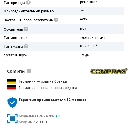
ременной
Тип привода
Присоединительный размер
2”
ПОРШНЕВЫЕ БЛОКИ
есть
Частотный преобразователь
ДЕТАЛИ ПОРШНЕВЫХ КОМПРЕССОРОВ
нет
Осушитель
ДЕТАЛИ СПИРАЛЬНЫХ КОМПРЕССОРОВ
Тип двигателя
электрический
масляный
Тип смазки
ДЕТАЛИ НАСОСНОЙ ЧАСТИ
Уровень шума
75 дБ
ДЕТАЛИ ПОГРУЖНЫХ НАСОСОВ
Comprag
ШЛАНГИ ДЛЯ МОТОПОМП
Германия — родина бренда
ДЛЯ ВАКУУМНЫХ НАСОСОВ
Германия — страна производства
Гарантия производителя
12 месяцев
Модельная линейка
AV
Модель
AV-9010