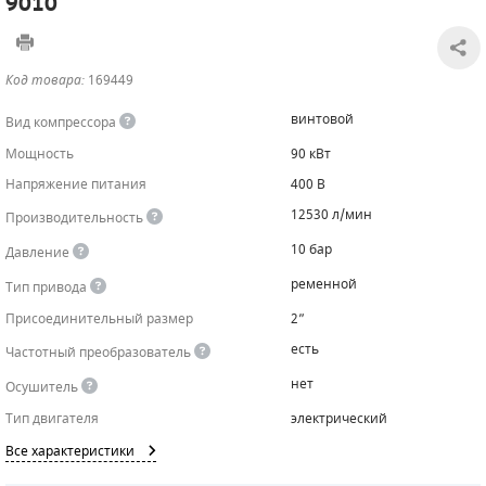
9010
САДОВАЯ ТЕХНИКА
КАНАЛИЗАЦИОННЫЕ НАСОСЫ
ТАЛИ И ТЕЛЬФЕРЫ
КОНТРОЛЛЕРЫ (БЛОКИ УПРАВЛЕНИЯ)
Код товара:
169449
ЧИЛЛЕРЫ
БЕНЗИНОВЫЕ МОТОПОМПЫ
ОСВЕТИТЕЛЬНЫЕ МАЧТЫ
ПРЕДОХРАНИТЕЛЬНЫЕ КЛАПАНЫ
винтовой
Вид компрессора
КОНТЕЙНЕРЫ ДЛЯ ОБОРУДОВАНИЯ
ДИЗЕЛЬНЫЕ МОТОПОМПЫ
ЛЕНТОЧНОПИЛЬНЫЕ СТАНКИ
ВПУСКНЫЕ КЛАПАНЫ
Мощность
90 кВт
Напряжение питания
400 В
ОБРАТНЫЕ КЛАПАНЫ
12530 л/мин
Производительность
КЛАПАНЫ МИНИМАЛЬНОГО ДАВЛЕНИЯ
10 бар
Давление
РЕЛЕ ДАВЛЕНИЯ ДЛЯ ДЛЯ КОМПРЕССОРОВ
ременной
Тип привода
Присоединительный размер
2”
ДАТЧИКИ
есть
Частотный преобразователь
РУКАВА ВЫСОКОГО ДАВЛЕНИЯ (РВД)
нет
Осушитель
Тип двигателя
электрический
ЗАПЧАСТИ ДЛЯ ВИНТОВЫХ КОМПРЕССОРОВ
Все характеристики
КОНДЕНСАТООТВОДЧИКИ