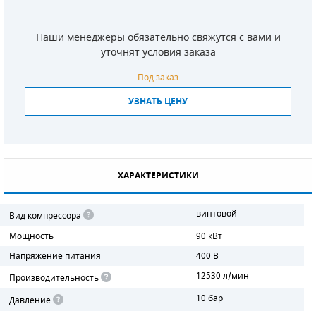
СМЕННЫЕ ЭЛЕМЕНТЫ МАГИСТРАЛЬНЫХ
ФИЛЬТРОВ
Наши менеджеры обязательно свяжутся с вами и
уточнят условия заказа
ДЛЯ АДСОРБЦИОННЫХ ОСУШИТЕЛЕЙ
Под заказ
ЭЛЕКТРОДВИГАТЕЛИ
УЗНАТЬ ЦЕНУ
БЕНЗИНОВЫЕ ДВИГАТЕЛИ
ДИЗЕЛЬНЫЕ ДВИГАТЕЛИ
ХАРАКТЕРИСТИКИ
ДЕТАЛИ ДВС
винтовой
Вид компрессора
ФИЛЬТРЫ ТОПЛИВНЫЕ
Мощность
90 кВт
МОТОРНОЕ МАСЛО
Напряжение питания
400 В
12530 л/мин
Производительность
РАДИАТОРЫ
10 бар
Давление
ПОДШИПНИКИ