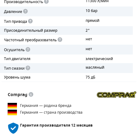
11300 л/мин
Производительность
10 бар
Давление
ПОРШНЕВЫЕ БЛОКИ
прямой
Тип привода
ДЕТАЛИ ПОРШНЕВЫХ КОМПРЕССОРОВ
Присоединительный размер
2”
нет
ДЕТАЛИ СПИРАЛЬНЫХ КОМПРЕССОРОВ
Частотный преобразователь
нет
Осушитель
ДЕТАЛИ НАСОСНОЙ ЧАСТИ
Тип двигателя
электрический
ДЕТАЛИ ПОГРУЖНЫХ НАСОСОВ
масляный
Тип смазки
Уровень шума
75 дБ
ШЛАНГИ ДЛЯ МОТОПОМП
ДЛЯ ВАКУУМНЫХ НАСОСОВ
Comprag
Германия — родина бренда
Германия — страна производства
Гарантия производителя
12 месяцев