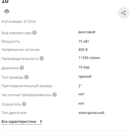
10
САДОВАЯ ТЕХНИКА
КАНАЛИЗАЦИОННЫЕ НАСОСЫ
ТАЛИ И ТЕЛЬФЕРЫ
КОНТРОЛЛЕРЫ (БЛОКИ УПРАВЛЕНИЯ)
Код товара:
012024
ЧИЛЛЕРЫ
БЕНЗИНОВЫЕ МОТОПОМПЫ
ОСВЕТИТЕЛЬНЫЕ МАЧТЫ
ПРЕДОХРАНИТЕЛЬНЫЕ КЛАПАНЫ
винтовой
Вид компрессора
КОНТЕЙНЕРЫ ДЛЯ ОБОРУДОВАНИЯ
ДИЗЕЛЬНЫЕ МОТОПОМПЫ
ЛЕНТОЧНОПИЛЬНЫЕ СТАНКИ
ВПУСКНЫЕ КЛАПАНЫ
Мощность
75 кВт
Напряжение питания
400 В
ОБРАТНЫЕ КЛАПАНЫ
11300 л/мин
Производительность
КЛАПАНЫ МИНИМАЛЬНОГО ДАВЛЕНИЯ
10 бар
Давление
РЕЛЕ ДАВЛЕНИЯ ДЛЯ ДЛЯ КОМПРЕССОРОВ
прямой
Тип привода
Присоединительный размер
2”
ДАТЧИКИ
нет
Частотный преобразователь
РУКАВА ВЫСОКОГО ДАВЛЕНИЯ (РВД)
нет
Осушитель
Тип двигателя
электрический
ЗАПЧАСТИ ДЛЯ ВИНТОВЫХ КОМПРЕССОРОВ
Все характеристики
КОНДЕНСАТООТВОДЧИКИ