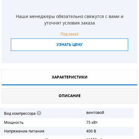
СМЕННЫЕ ЭЛЕМЕНТЫ МАГИСТРАЛЬНЫХ
ФИЛЬТРОВ
Наши менеджеры обязательно свяжутся с вами и
уточнят условия заказа
ДЛЯ АДСОРБЦИОННЫХ ОСУШИТЕЛЕЙ
Под заказ
ЭЛЕКТРОДВИГАТЕЛИ
УЗНАТЬ ЦЕНУ
БЕНЗИНОВЫЕ ДВИГАТЕЛИ
ДИЗЕЛЬНЫЕ ДВИГАТЕЛИ
ХАРАКТЕРИСТИКИ
ДЕТАЛИ ДВС
ОПИСАНИЕ
ФИЛЬТРЫ ТОПЛИВНЫЕ
МОТОРНОЕ МАСЛО
винтовой
Вид компрессора
Мощность
75 кВт
РАДИАТОРЫ
Напряжение питания
400 В
ПОДШИПНИКИ