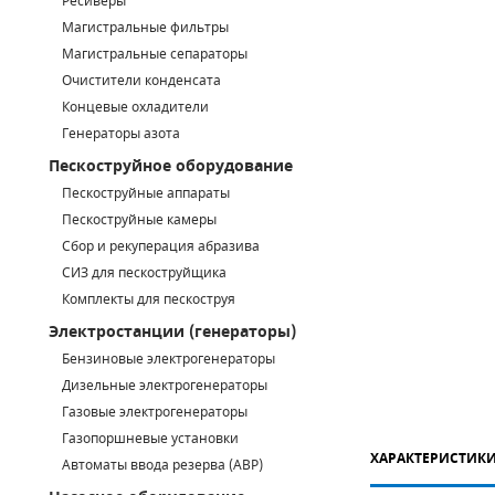
Ресиверы
Магистральные фильтры
САДОВАЯ ТЕХНИКА
КАНАЛИЗАЦИОННЫЕ НАСОСЫ
ТАЛИ И ТЕЛЬФЕРЫ
КОНТРОЛЛЕРЫ (БЛОКИ УПРАВЛЕНИЯ)
Магистральные сепараторы
Очистители конденсата
ЧИЛЛЕРЫ
БЕНЗИНОВЫЕ МОТОПОМПЫ
ОСВЕТИТЕЛЬНЫЕ МАЧТЫ
ПРЕДОХРАНИТЕЛЬНЫЕ КЛАПАНЫ
Концевые охладители
Генераторы азота
КОНТЕЙНЕРЫ ДЛЯ ОБОРУДОВАНИЯ
ДИЗЕЛЬНЫЕ МОТОПОМПЫ
ЛЕНТОЧНОПИЛЬНЫЕ СТАНКИ
ВПУСКНЫЕ КЛАПАНЫ
Пескоструйное оборудование
ОБРАТНЫЕ КЛАПАНЫ
Пескоструйные аппараты
Пескоструйные камеры
КЛАПАНЫ МИНИМАЛЬНОГО ДАВЛЕНИЯ
Сбор и рекуперация абразива
СИЗ для пескоструйщика
РЕЛЕ ДАВЛЕНИЯ ДЛЯ ДЛЯ КОМПРЕССОРОВ
Комплекты для пескоструя
Электростанции (генераторы)
ДАТЧИКИ
Бензиновые электрогенераторы
Chicago Pneumatic
Дизельные электрогенераторы
РУКАВА ВЫСОКОГО ДАВЛЕНИЯ (РВД)
Газовые электрогенераторы
ЗАПЧАСТИ ДЛЯ ВИНТОВЫХ КОМПРЕССОРОВ
Газопоршневые установки
ХАРАКТЕРИСТИК
Автоматы ввода резерва (АВР)
КОНДЕНСАТООТВОДЧИКИ