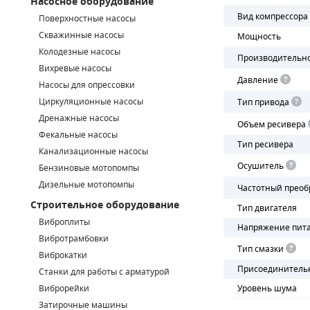
Насосное оборудование
Вид компрессора
Поверхностные насосы
СМЕННЫЕ ЭЛЕМЕНТЫ МАГИСТРАЛЬНЫХ ФИЛЬТРОВ
Скважинные насосы
Мощность
Колодезные насосы
ДЛЯ АДСОРБЦИОННЫХ ОСУШИТЕЛЕЙ
Производительн
Вихревые насосы
Давление
ЭЛЕКТРОДВИГАТЕЛИ
Насосы для опрессовки
Циркуляционные насосы
Тип привода
БЕНЗИНОВЫЕ ДВИГАТЕЛИ
Дренажные насосы
Объем ресивера
Фекальные насосы
Тип ресивера
ДИЗЕЛЬНЫЕ ДВИГАТЕЛИ
Канализационные насосы
Осушитель
Бензиновые мотопомпы
ДЕТАЛИ ДВС
Дизельные мотопомпы
Частотный преоб
Строительное оборудование
ФИЛЬТРЫ ТОПЛИВНЫЕ
Тип двигателя
Виброплиты
Напряжение пит
МОТОРНОЕ МАСЛО
Вибротрамбовки
Тип смазки
Виброкатки
РАДИАТОРЫ
Присоединитель
Станки для работы с арматурой
Виброрейки
Уровень шума
ПОДШИПНИКИ
Затирочные машины