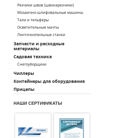
Резчики швов (швонарезчики)
ПОРШНЕВЫЕ БЛОКИ
Мозаично-шлифовальные машины
Тали и тельферы
ДЕТАЛИ ПОРШНЕВЫХ КОМПРЕССОРОВ
Осветительные мачты
Ленточнопильные станки
ДЕТАЛИ СПИРАЛЬНЫХ КОМПРЕССОРОВ
Запчасти и расходные
материалы
ДЕТАЛИ НАСОСНОЙ ЧАСТИ
Садовая техника
ДЕТАЛИ ПОГРУЖНЫХ НАСОСОВ
Снегоуборщики
Чиллеры
ШЛАНГИ ДЛЯ МОТОПОМП
Контейнеры для оборудования
Прицепы
ДЛЯ ВАКУУМНЫХ НАСОСОВ
НАШИ СЕРТИФИКАТЫ