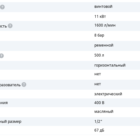
винтовой
11 кВт
1600 л/мин
ость
8 бар
ременной
500 л
горизонтальный
нет
нет
разователь
электрический
ания
400 В
масляный
ный размер
1/2"
67 дБ