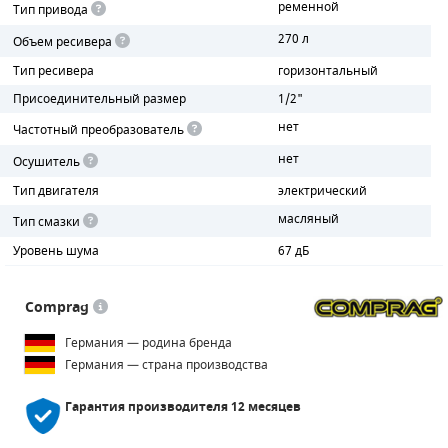
ременной
Тип привода
270 л
ПОРШНЕВЫЕ БЛОКИ
Объем ресивера
Тип ресивера
горизонтальный
ДЕТАЛИ ПОРШНЕВЫХ КОМПРЕССОРОВ
Присоединительный размер
1/2"
нет
ДЕТАЛИ СПИРАЛЬНЫХ КОМПРЕССОРОВ
Частотный преобразователь
нет
Осушитель
ДЕТАЛИ НАСОСНОЙ ЧАСТИ
Тип двигателя
электрический
ДЕТАЛИ ПОГРУЖНЫХ НАСОСОВ
масляный
Тип смазки
Уровень шума
67 дБ
ШЛАНГИ ДЛЯ МОТОПОМП
ДЛЯ ВАКУУМНЫХ НАСОСОВ
Comprag
Германия — родина бренда
Германия — страна производства
Гарантия производителя
12 месяцев