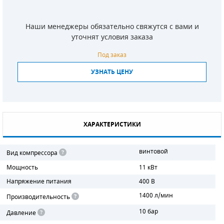
СМЕННЫЕ ЭЛЕМЕНТЫ МАГИСТРАЛЬНЫХ
ФИЛЬТРОВ
Наши менеджеры обязательно свяжутся с вами и
уточнят условия заказа
ДЛЯ АДСОРБЦИОННЫХ ОСУШИТЕЛЕЙ
Под заказ
ЭЛЕКТРОДВИГАТЕЛИ
УЗНАТЬ ЦЕНУ
БЕНЗИНОВЫЕ ДВИГАТЕЛИ
ДИЗЕЛЬНЫЕ ДВИГАТЕЛИ
ХАРАКТЕРИСТИКИ
ДЕТАЛИ ДВС
винтовой
Вид компрессора
ФИЛЬТРЫ ТОПЛИВНЫЕ
Мощность
11 кВт
МОТОРНОЕ МАСЛО
Напряжение питания
400 В
1400 л/мин
Производительность
РАДИАТОРЫ
10 бар
Давление
ПОДШИПНИКИ