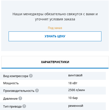
СМЕННЫЕ ЭЛЕМЕНТЫ МАГИСТРАЛЬНЫХ
ФИЛЬТРОВ
Наши менеджеры обязательно свяжутся с вами и
уточнят условия заказа
ДЛЯ АДСОРБЦИОННЫХ ОСУШИТЕЛЕЙ
Под заказ
ЭЛЕКТРОДВИГАТЕЛИ
УЗНАТЬ ЦЕНУ
БЕНЗИНОВЫЕ ДВИГАТЕЛИ
ДИЗЕЛЬНЫЕ ДВИГАТЕЛИ
ХАРАКТЕРИСТИКИ
ДЕТАЛИ ДВС
винтовой
Вид компрессора
ФИЛЬТРЫ ТОПЛИВНЫЕ
Мощность
18 кВт
МОТОРНОЕ МАСЛО
2500 л/мин
Производительность
10 бар
РАДИАТОРЫ
Давление
ременной
Тип привода
ПОДШИПНИКИ