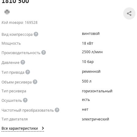
1810 500
САДОВАЯ ТЕХНИКА
КАНАЛИЗАЦИОННЫЕ НАСОСЫ
ТАЛИ И ТЕЛЬФЕРЫ
КОНТРОЛЛЕРЫ (БЛОКИ УПРАВЛЕНИЯ)
Код товара:
169528
ЧИЛЛЕРЫ
БЕНЗИНОВЫЕ МОТОПОМПЫ
ОСВЕТИТЕЛЬНЫЕ МАЧТЫ
ПРЕДОХРАНИТЕЛЬНЫЕ КЛАПАНЫ
винтовой
Вид компрессора
КОНТЕЙНЕРЫ ДЛЯ ОБОРУДОВАНИЯ
ДИЗЕЛЬНЫЕ МОТОПОМПЫ
ЛЕНТОЧНОПИЛЬНЫЕ СТАНКИ
ВПУСКНЫЕ КЛАПАНЫ
Мощность
18 кВт
2500 л/мин
Производительность
ОБРАТНЫЕ КЛАПАНЫ
10 бар
Давление
КЛАПАНЫ МИНИМАЛЬНОГО ДАВЛЕНИЯ
ременной
Тип привода
РЕЛЕ ДАВЛЕНИЯ ДЛЯ ДЛЯ КОМПРЕССОРОВ
500 л
Объем ресивера
Тип ресивера
горизонтальный
ДАТЧИКИ
есть
Осушитель
РУКАВА ВЫСОКОГО ДАВЛЕНИЯ (РВД)
нет
Частотный преобразователь
Тип двигателя
электрический
ЗАПЧАСТИ ДЛЯ ВИНТОВЫХ КОМПРЕССОРОВ
Все характеристики
КОНДЕНСАТООТВОДЧИКИ