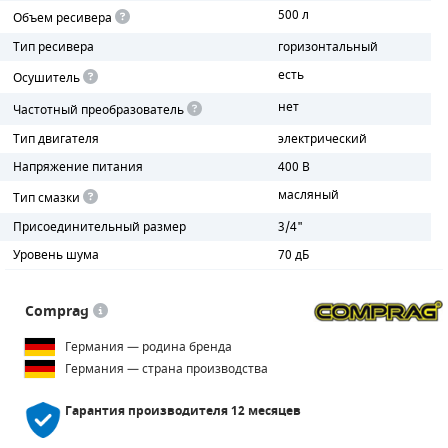
500 л
Объем ресивера
ПОРШНЕВЫЕ БЛОКИ
Тип ресивера
горизонтальный
есть
Осушитель
ДЕТАЛИ ПОРШНЕВЫХ КОМПРЕССОРОВ
нет
Частотный преобразователь
ДЕТАЛИ СПИРАЛЬНЫХ КОМПРЕССОРОВ
Тип двигателя
электрический
Напряжение питания
400 В
ДЕТАЛИ НАСОСНОЙ ЧАСТИ
масляный
Тип смазки
ДЕТАЛИ ПОГРУЖНЫХ НАСОСОВ
Присоединительный размер
3/4"
Уровень шума
70 дБ
ШЛАНГИ ДЛЯ МОТОПОМП
ДЛЯ ВАКУУМНЫХ НАСОСОВ
Comprag
Германия — родина бренда
Германия — страна производства
Гарантия производителя
12 месяцев