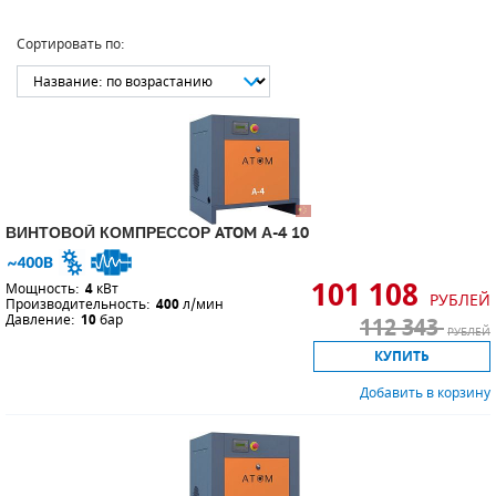
Remeza (
459
)
Renner (
544
)
СМЕННЫЕ ЭЛЕМЕНТЫ МАГИСТРАЛЬНЫХ
Сортировать по:
ФИЛЬТРОВ
Zammer (
265
)
Бежецкий (
178
)
ЗИФ (
490
)
ДЛЯ АДСОРБЦИОННЫХ ОСУШИТЕЛЕЙ
ЧКЗ (
330
)
ЭЛЕКТРОДВИГАТЕЛИ
БЕНЗИНОВЫЕ ДВИГАТЕЛИ
ВИНТОВОЙ КОМПРЕССОР ATOM А-4 10
ДИЗЕЛЬНЫЕ ДВИГАТЕЛИ
101 108
Мощность:
4
кВт
ДЕТАЛИ ДВС
РУБЛЕЙ
Производительность:
400
л/мин
Давление:
10
бар
112 343
РУБЛЕЙ
ФИЛЬТРЫ ТОПЛИВНЫЕ
КУПИТЬ
Добавить в корзину
МОТОРНОЕ МАСЛО
РАДИАТОРЫ
ПОДШИПНИКИ