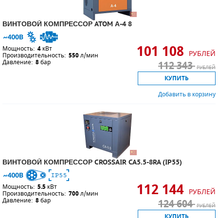
ПОРШНЕВЫЕ БЛОКИ
ВИНТОВОЙ КОМПРЕССОР ATOM А-4 8
ДЕТАЛИ ПОРШНЕВЫХ КОМПРЕССОРОВ
101 108
Мощность:
4
кВт
РУБЛЕЙ
Производительность:
550
л/мин
Давление:
ДЕТАЛИ СПИРАЛЬНЫХ КОМПРЕССОРОВ
8
бар
112 343
РУБЛЕЙ
КУПИТЬ
ДЕТАЛИ НАСОСНОЙ ЧАСТИ
Добавить в корзину
ДЕТАЛИ ПОГРУЖНЫХ НАСОСОВ
ШЛАНГИ ДЛЯ МОТОПОМП
ДЛЯ ВАКУУМНЫХ НАСОСОВ
ВИНТОВОЙ КОМПРЕССОР CROSSAIR CA5.5-8RA (IP55)
112 144
Мощность:
5.5
кВт
РУБЛЕЙ
Производительность:
700
л/мин
Давление:
8
бар
124 604
РУБЛЕЙ
КУПИТЬ