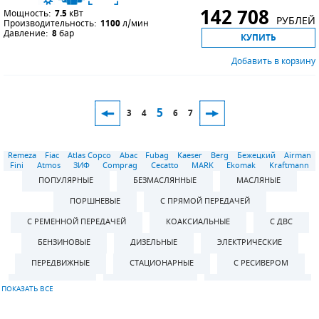
142 708
Мощность:
7.5
кВт
РУБЛЕЙ
Производительность:
1100
л/мин
Давление:
8
бар
КУПИТЬ
Добавить в корзину
5
3
4
6
7
Remeza
Fiac
Atlas Copco
Abac
Fubag
Kaeser
Berg
Бежецкий
Airman
Fini
Atmos
ЗИФ
Comprag
Cecatto
MARK
Ekomak
Kraftmann
ПОПУЛЯРНЫЕ
БЕЗМАСЛЯННЫЕ
МАСЛЯНЫЕ
ПОРШНЕВЫЕ
С ПРЯМОЙ ПЕРЕДАЧЕЙ
С РЕМЕННОЙ ПЕРЕДАЧЕЙ
КОАКСИАЛЬНЫЕ
С ДВС
БЕНЗИНОВЫЕ
ДИЗЕЛЬНЫЕ
ЭЛЕКТРИЧЕСКИЕ
ПЕРЕДВИЖНЫЕ
СТАЦИОНАРНЫЕ
С РЕСИВЕРОМ
БЕЗ РЕСИВЕРА
ВЕРТИКАЛЬНЫЕ
ГОРИЗОНТАЛЬНЫЕ
С РЕСИВЕРОМ 8 Л
С РЕСИВЕРОМ 24 Л