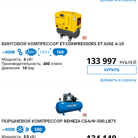
Добавить в корзину
ПОРШНЕВЫЕ БЛОКИ
ДЕТАЛИ ПОРШНЕВЫХ КОМПРЕССОРОВ
ДЕТАЛИ СПИРАЛЬНЫХ КОМПРЕССОРОВ
ВИНТОВОЙ КОМПРЕССОР ET-COMPRESSORS ET JUKE 4-10
160
ДЕТАЛИ НАСОСНОЙ ЧАСТИ
133 997
Мощность:
4
кВт
РУБЛЕЙ
Производительность:
400
л/мин
ДЕТАЛИ ПОГРУЖНЫХ НАСОСОВ
Давление:
10
бар
КУПИТЬ
ШЛАНГИ ДЛЯ МОТОПОМП
Добавить в корзину
ДЛЯ ВАКУУМНЫХ НАСОСОВ
ПОРШНЕВОЙ КОМПРЕССОР REMEZA СБ4/Ф-500.LB75
500
Мощность:
5.5
кВт